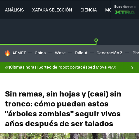
Suscríbete a
ANÁLISIS
XATAKA SELECCIÓN
CIENCIA
MOVILIDAD
HOY SE HABLA DE
AEMET
China
Waze
Fallout
Generación Z
iPh
🌿¡Últimas horas! Sorteo de robot cortacésped Mova ViAX
Sin ramas, sin hojas y (casi) sin
tronco: cómo pueden estos
"árboles zombies" seguir vivos
años después de ser talados