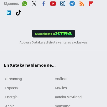
Síguenos
Wh
Twit
Fac
You
Inst
Tele
RSS
Flip
ats
ter
ebo
tub
agr
gra
boa
Link
Tikt
App
ok
e
am
m
rd
edI
ok
Suscríbete a
n
Apoya a Xataka y disfruta ventajas exclusivas
En Xataka hablamos de...
Streaming
Análisis
Espacio
Móviles
Energía
Xataka Movilidad
Apple
Samsung