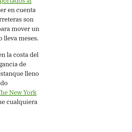
portados al
ner en cuenta
arreteras son
 para mover un
o lleva meses.
n la costa del
gancia de
estanque lleno
ado
 The New York
ue cualquiera