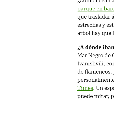
¿Cómo llegan a
parque en bar
que trasladar á
estrechas y es
árbol hay que 
¿A dónde iban
Mar Negro de G
Ivanishvili, c
de flamencos, 
personalmente
Times
. Un esp
puede mirar, p