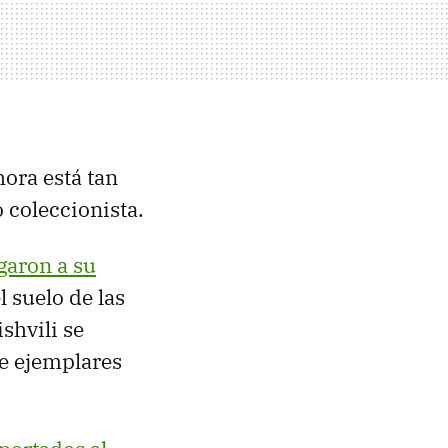
hora está tan
 coleccionista.
garon a su
l suelo de las
shvili se
de ejemplares