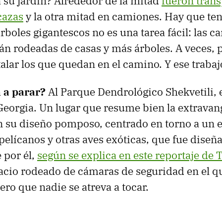
 su jardín? Alrededor de la mitad
fueron trans
cazas
y la otra mitad en camiones. Hay que te
rboles gigantescos no es una tarea fácil: las c
tán rodeadas de casas y más árboles. A veces,
talar los que quedan en el camino. Y ese trabaj
 a parar?
Al Parque Dendrológico Shekvetili, e
eorgia. Un lugar que resume bien la extravan
on su diseño pomposo, centrado en torno a un 
pelícanos y otras aves exóticas, que fue diseñ
 por él,
según se explica en este reportaje de
acio rodeado de cámaras de seguridad en el q
ero que nadie se atreva a tocar.