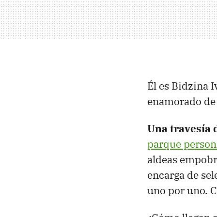
Él es Bidzina I
enamorado de l
Una travesía 
parque persona
aldeas empobre
encarga de sel
uno por uno. C