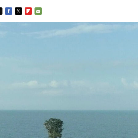
FACEBOOK
TWITTER
FLIPBOARD
E-
MAIL