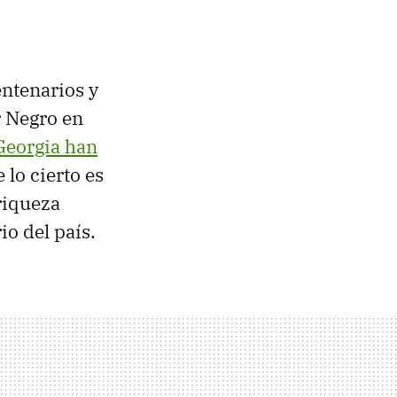
entenarios y
r Negro en
 Georgia han
lo cierto es
riqueza
io del país.