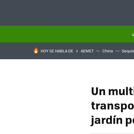
HOY SE HABLA DE
AEMET
China
Sequí
Un mult
transpo
jardín p