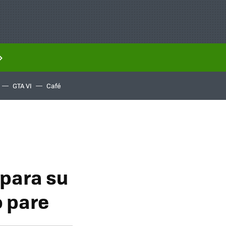
GTA VI
Café
 para su
o pare