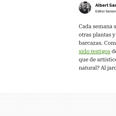
Albert Sa
Editor Senior
Cada semana se
otras plantas 
barcazas. Como
sido testigos
de
que de artísti
natural? Al ja