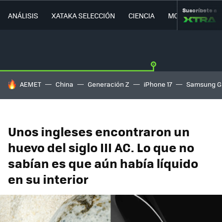
Suscríbete a
ANÁLISIS
XATAKA SELECCIÓN
CIENCIA
MOVILIDAD
HOY SE HABLA DE
AEMET
China
Generación Z
iPhone 17
Samsung G
Unos ingleses encontraron un
huevo del siglo III AC. Lo que no
sabían es que aún había líquido
en su interior