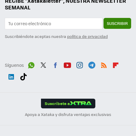
RECIBE "Xatakaletter", NUESTRA NEWSLETTER
SEMANAL
SUSCRIBIR
Suscribiéndote aceptas nuestra
política de privacidad
Síguenos
Wh
Twit
Fac
You
Inst
Tele
RSS
Flip
ats
ter
ebo
tub
agr
gra
boa
Link
Tikt
App
ok
e
am
m
rd
edI
ok
Suscríbete a
n
Apoya a Xataka y disfruta ventajas exclusivas