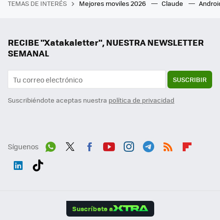
TEMAS DE INTERÉS
Mejores moviles 2026
Claude
Androi
RECIBE "Xatakaletter", NUESTRA NEWSLETTER
SEMANAL
SUSCRIBIR
Suscribiéndote aceptas nuestra
política de privacidad
Síguenos
Wh
Twit
Fac
You
Inst
Tele
RSS
Flip
ats
ter
ebo
tub
agr
gra
boa
Link
Tikt
App
ok
e
am
m
rd
edI
ok
Suscríbete a
n