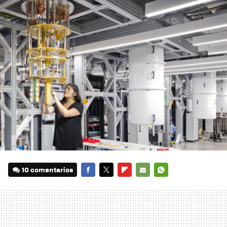
10 comentarios
FACEBOOK
TWITTER
FLIPBOARD
E-
WHATSAPP
MAIL