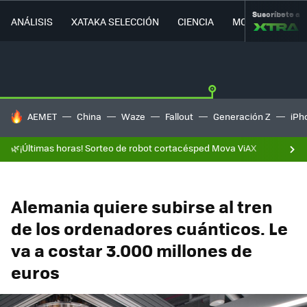
Suscríbete a
ANÁLISIS
XATAKA SELECCIÓN
CIENCIA
MOVILIDAD
HOY SE HABLA DE
AEMET
China
Waze
Fallout
Generación Z
iPh
🌿¡Últimas horas! Sorteo de robot cortacésped Mova ViAX
Alemania quiere subirse al tren
de los ordenadores cuánticos. Le
va a costar 3.000 millones de
euros