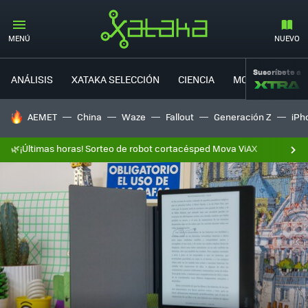
MENÚ
NUEVO
Suscríbete a
ANÁLISIS
XATAKA SELECCIÓN
CIENCIA
MOVILIDAD
HOY SE HABLA DE
AEMET
China
Waze
Fallout
Generación Z
iPh
🌿¡Últimas horas! Sorteo de robot cortacésped Mova ViAX