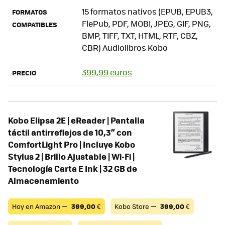
15 formatos nativos (EPUB, EPUB3,
FORMATOS
FlePub, PDF, MOBI, JPEG, GIF, PNG,
COMPATIBLES
BMP, TIFF, TXT, HTML, RTF, CBZ,
CBR) Audiolibros Kobo
399,99 euros
PRECIO
Kobo Elipsa 2E | eReader | Pantalla
táctil antirreflejos de 10,3” con
ComfortLight Pro | Incluye Kobo
Stylus 2 | Brillo Ajustable | Wi-Fi |
Tecnología Carta E Ink | 32 GB de
Almacenamiento
Hoy en Amazon —
399,00
€
Kobo Store —
399,00
€