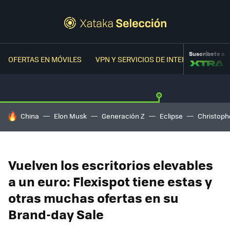
Suscríbete a
OFERTAS EN MÓVILES
VPN Y SERVICIOS DE INTERNET
OFER
HOY SE HABLA DE
China
Elon Musk
Generación Z
Eclipse
Christoph
Vuelven los escritorios elevables
a un euro: Flexispot tiene estas y
otras muchas ofertas en su
Brand-day Sale