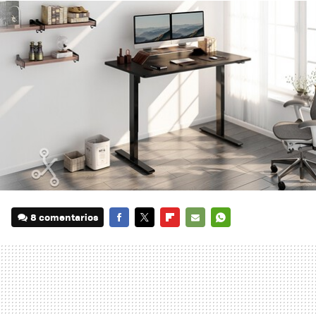
8 comentarios
FACEBOOK
TWITTER
FLIPBOARD
E-
WHATSAPP
MAIL