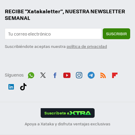
RECIBE "Xatakaletter", NUESTRA NEWSLETTER
SEMANAL
SUSCRIBIR
Suscribiéndote aceptas nuestra
política de privacidad
Síguenos
Wh
Twit
Fac
You
Inst
Tele
RSS
Flip
ats
ter
ebo
tub
agr
gra
boa
Link
Tikt
App
ok
e
am
m
rd
edI
ok
Suscríbete a
n
Apoya a Xataka y disfruta ventajas exclusivas