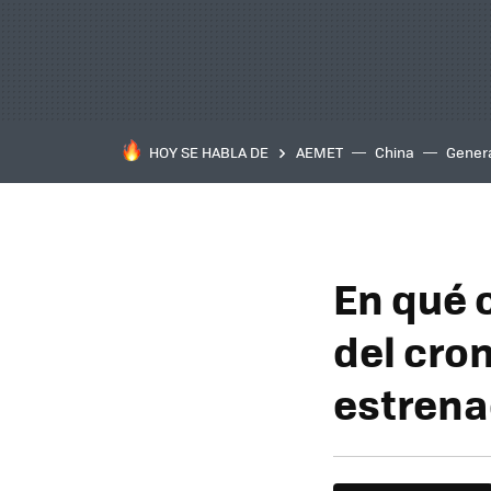
HOY SE HABLA DE
AEMET
China
Gener
En qué o
del cron
estrena