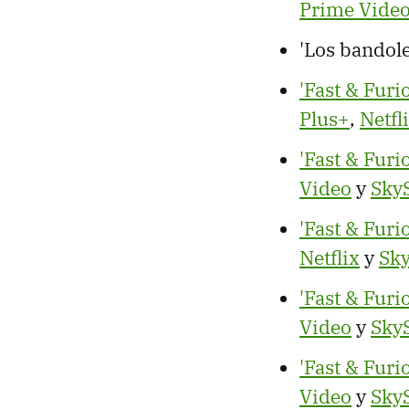
Prime Vide
'Los bandole
'Fast & Furi
Plus+
,
Netfl
'Fast & Furi
Video
y
Sky
'Fast & Furi
Netflix
y
Sk
'Fast & Furi
Video
y
Sky
'Fast & Furi
Video
y
Sky