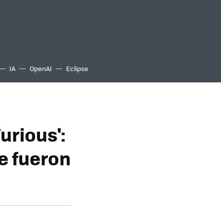
IA
OpenAI
Eclipse
urious':
ue fueron