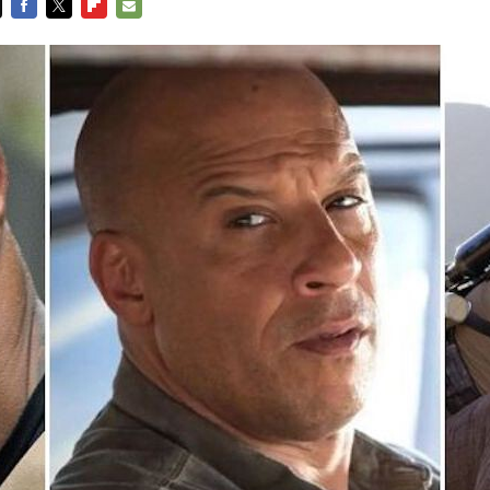
FACEBOOK
TWITTER
FLIPBOARD
E-
MAIL