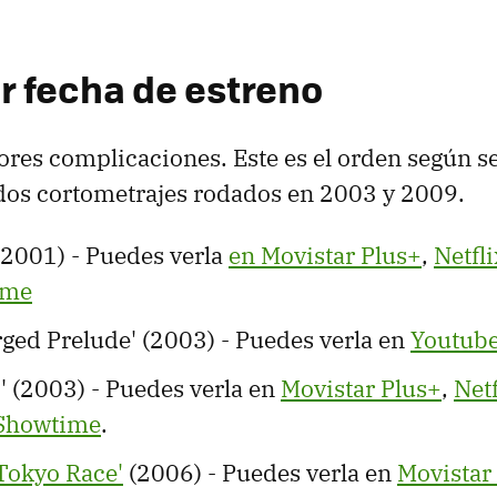
r fecha de estreno
res complicaciones. Este es el orden según se
dos cortometrajes rodados en 2003 y 2009.
2001) - Puedes verla
en Movistar Plus+
,
Netfli
ime
ged Prelude' (2003) - Puedes verla en
Youtub
2' (2003) - Puedes verla en
Movistar Plus+
,
Netf
Showtime
.
 Tokyo Race'
(2006) - Puedes verla en
Movistar