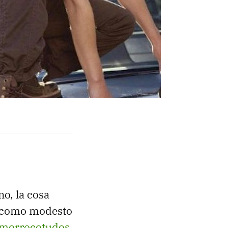
no, la cosa
có como modesto
morrocotudos