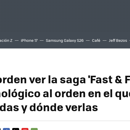
ación Z
iPhone 17
Samsung Galaxy S26
Café
Jeff Bezos
rden ver la saga 'Fast & F
ológico al orden en el q
das y dónde verlas