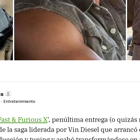
es
r - Entretenimiento
Fast & Furious X
', penúltima entrega (o quizás 
 de la saga liderada por Vin Diesel que arran
nducción y tuning y acabó transformándose en