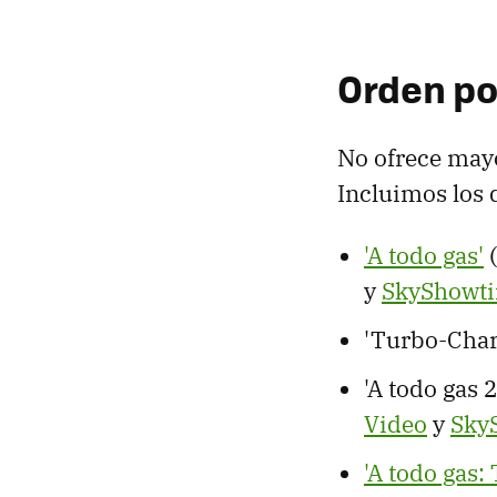
Orden po
No ofrece mayo
Incluimos los 
'A todo gas'
(
y
SkyShowt
'Turbo-Char
'A todo gas 
Video
y
Sky
'A todo gas: