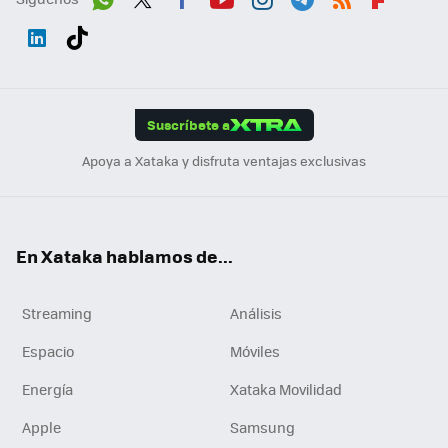
Wh
Twit
Fac
You
Inst
Tele
RSS
Flip
ats
ter
ebo
tub
agr
gra
boa
Link
Tikt
App
ok
e
am
m
rd
edI
ok
Suscríbete a
n
Apoya a Xataka y disfruta ventajas exclusivas
En Xataka hablamos de...
Streaming
Análisis
Espacio
Móviles
Energía
Xataka Movilidad
Apple
Samsung