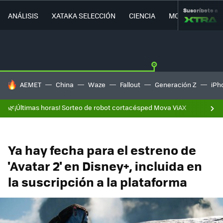
Suscríbete a
ANÁLISIS
XATAKA SELECCIÓN
CIENCIA
MOVILIDAD
HOY SE HABLA DE
AEMET
China
Waze
Fallout
Generación Z
iPh
🌿¡Últimas horas! Sorteo de robot cortacésped Mova ViAX
Ya hay fecha para el estreno de
'Avatar 2' en Disney+, incluida en
la suscripción a la plataforma