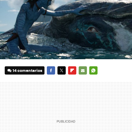
14 comentarios
FACEBOOK
TWITTER
FLIPBOARD
E-
WHATSAPP
MAIL