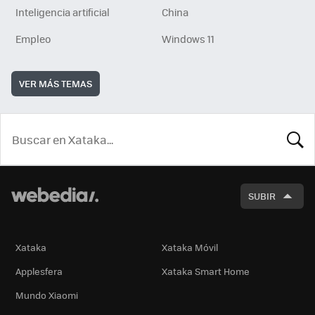
Inteligencia artificial
China
Empleo
Windows 11
VER MÁS TEMAS
BUSCA
SUBIR
Xataka
Xataka Móvil
Applesfera
Xataka Smart Home
Mundo Xiaomi