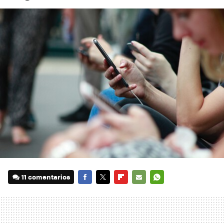
11 comentarios
FACEBOOK
TWITTER
FLIPBOARD
E-
WHATSAPP
MAIL