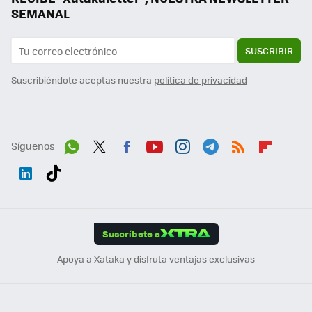
SEMANAL
SUSCRIBIR
Suscribiéndote aceptas nuestra
política de privacidad
Síguenos
Wh
Twit
Fac
You
Inst
Tele
RSS
Flip
ats
ter
ebo
tub
agr
gra
boa
Link
Tikt
App
ok
e
am
m
rd
edI
ok
Suscríbete a
n
Apoya a Xataka y disfruta ventajas exclusivas