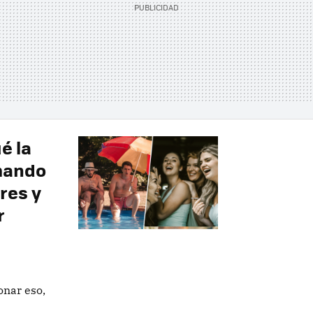
é la
omando
res y
r
onar eso,