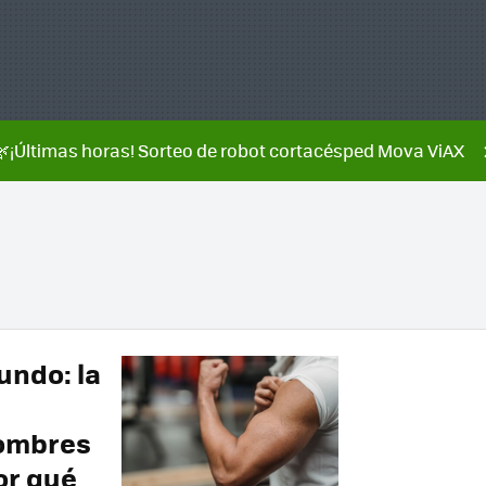
🌿¡Últimas horas! Sorteo de robot cortacésped Mova ViAX
undo: la
hombres
or qué