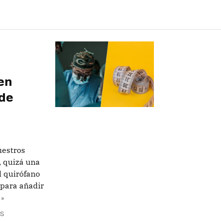
en
 de
uestros
, quizá una
l quirófano
 para añadir
 »
OS