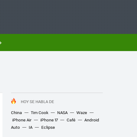
HOY SE HABLA DE
China
Tim Cook
NASA
Waze
iPhone Air
iPhone 17
Café
Android
Auto
IA
Eclipse