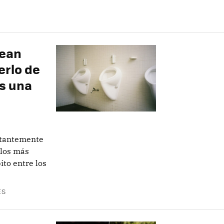
mean
erlo de
es una
stantemente
 los más
ito entre los
ES