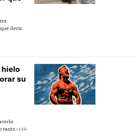
tra
que decir.
hielo
jorar su
acerlo
o tanto
LEER