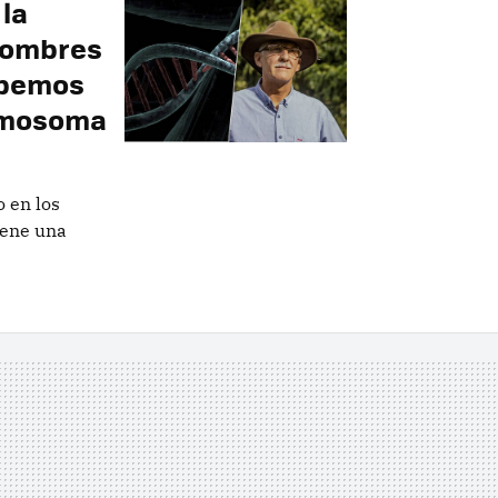
la
 hombres
abemos
romosoma
 en los
iene una