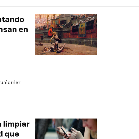
ntando
nsan en
cualquier
 limpiar
ad que