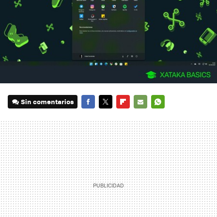
Sin comentarios
FACEBOOK
TWITTER
FLIPBOARD
E-
WHATSAPP
MAIL