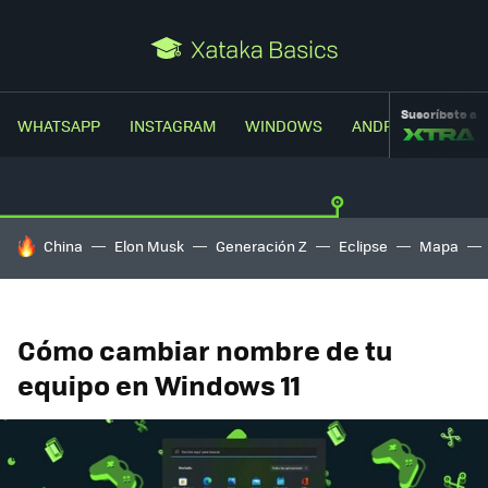
Suscríbete a
WHATSAPP
INSTAGRAM
WINDOWS
ANDROID
TRUC
HOY SE HABLA DE
China
Elon Musk
Generación Z
Eclipse
Mapa
Cómo cambiar nombre de tu
equipo en Windows 11