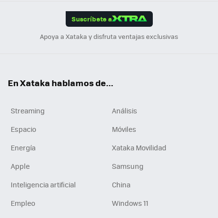
App
ok
e
am
m
rd
edI
ok
Suscríbete a
n
Apoya a Xataka y disfruta ventajas exclusivas
En Xataka hablamos de...
Streaming
Análisis
Espacio
Móviles
Energía
Xataka Movilidad
Apple
Samsung
Inteligencia artificial
China
Empleo
Windows 11