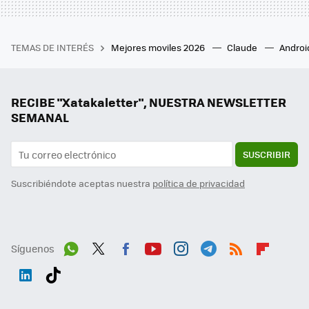
TEMAS DE INTERÉS
Mejores moviles 2026
Claude
Androi
RECIBE "Xatakaletter", NUESTRA NEWSLETTER
SEMANAL
SUSCRIBIR
Suscribiéndote aceptas nuestra
política de privacidad
Síguenos
Wh
Twit
Fac
You
Inst
Tele
RSS
Flip
ats
ter
ebo
tub
agr
gra
boa
Link
Tikt