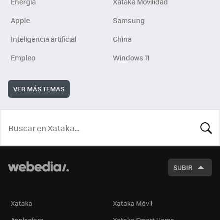
Energía
Xataka Movilidad
Apple
Samsung
Inteligencia artificial
China
Empleo
Windows 11
VER MÁS TEMAS
BUSCA
SUBIR
Xataka
Xataka Móvil
Applesfera
Xataka Smart Home