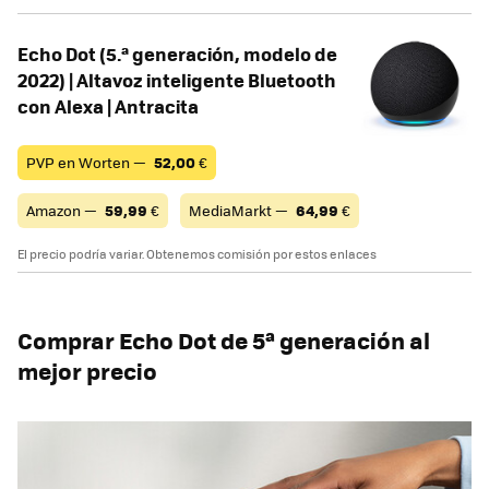
Echo Dot (5.ª generación, modelo de
2022) | Altavoz inteligente Bluetooth
con Alexa | Antracita
PVP en Worten —
52,00
€
Amazon —
59,99
€
MediaMarkt —
64,99
€
El precio podría variar. Obtenemos comisión por estos enlaces
Comprar Echo Dot de 5ª generación al
mejor precio