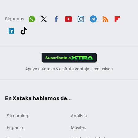
Síguenos
Wh
Twit
Fac
You
Inst
Tele
RSS
Flip
ats
ter
ebo
tub
agr
gra
boa
Link
Tikt
App
ok
e
am
m
rd
edI
ok
Suscríbete a
n
Apoya a Xataka y disfruta ventajas exclusivas
En Xataka hablamos de...
Streaming
Análisis
Espacio
Móviles