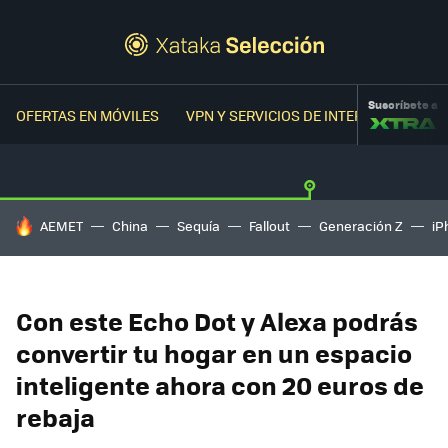
Suscríbete a
OFERTAS EN MÓVILES
VPN Y SERVICIOS DE INTERNET
OFER
HOY SE HABLA DE
AEMET
China
Sequía
Fallout
Generación Z
iP
Con este Echo Dot y Alexa podrás
convertir tu hogar en un espacio
inteligente ahora con 20 euros de
rebaja