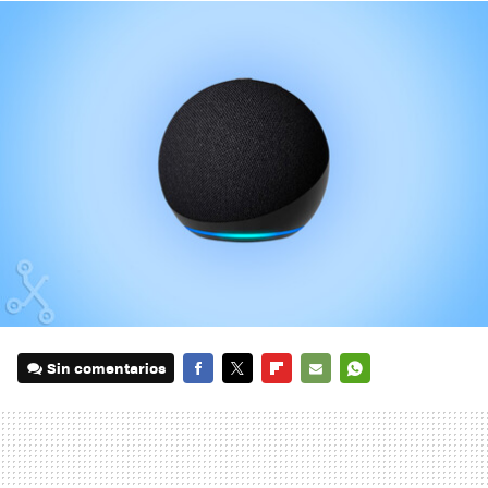
Sin comentarios
FACEBOOK
TWITTER
FLIPBOARD
E-
WHATSAPP
MAIL