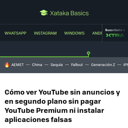
Suscríbete a
WHATSAPP
INSTAGRAM
WINDOWS
ANDROID
TRUC
HOY SE HABLA DE
AEMET
China
Sequía
Fallout
Generación Z
iP
Cómo ver YouTube sin anuncios y
en segundo plano sin pagar
YouTube Premium ni instalar
aplicaciones falsas