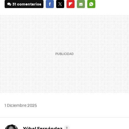
31 comentarios
FACEBOOK
TWITTER
FLIPBOARD
E-
WHATSAPP
MAIL
1 Diciembre 2025
Yúbal Fernández