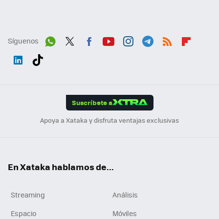
Síguenos
Wh
Twit
Fac
You
Inst
Tele
RSS
Flip
ats
ter
ebo
tub
agr
gra
boa
Link
Tikt
App
ok
e
am
m
rd
edI
ok
Suscríbete a
n
Apoya a Xataka y disfruta ventajas exclusivas
En Xataka hablamos de...
Streaming
Análisis
Espacio
Móviles