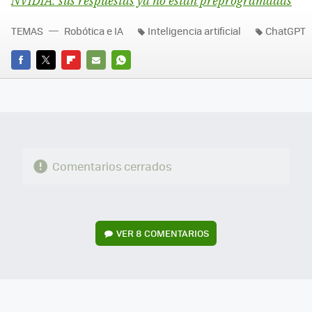
NVIDIA: sus respuestas ya no están preprogramadas
TEMAS
Robótica e IA
Inteligencia artificial
ChatGPT
FACEBOOK
TWITTER
FLIPBOARD
E-
WHATSAPP
MAIL
Comentarios cerrados
VER
8 COMENTARIOS