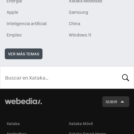
Energía
Xataka Movilidad
Apple
Samsung
Inteligencia artificial
China
Empleo
Windows 11
VER MÁS TEMAS
BUSCA
SUBIR
Xataka
Xataka Móvil
Applesfera
Xataka Smart Home