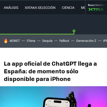
Suscríbete a
ANÁLISIS
XATAKA SELECCIÓN
CIENCIA
MOVILIDAD
HOY SE HABLA DE
AEMET
China
Sequía
Fallout
Generación Z
iP
La app oficial de ChatGPT llega a
España: de momento sólo
disponible para iPhone