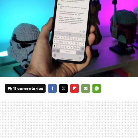
11 comentarios
FACEBOOK
TWITTER
FLIPBOARD
E-
WHATSAPP
MAIL