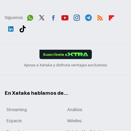
Síguenos
Wh
Twit
Fac
You
Inst
Tele
RSS
Flip
ats
ter
ebo
tub
agr
gra
boa
Link
Tikt
App
ok
e
am
m
rd
edI
ok
Suscríbete a
n
Apoya a Xataka y disfruta ventajas exclusivas
En Xataka hablamos de...
Streaming
Análisis
Espacio
Móviles