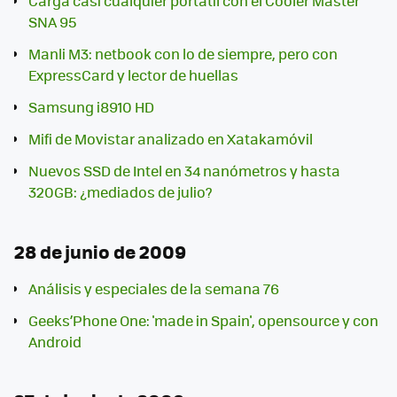
Carga casi cualquier portátil con el Cooler Master
SNA 95
Manli M3: netbook con lo de siempre, pero con
ExpressCard y lector de huellas
Samsung i8910 HD
Mifi de Movistar analizado en Xatakamóvil
Nuevos SSD de Intel en 34 nanómetros y hasta
320GB: ¿mediados de julio?
28 de junio de 2009
Análisis y especiales de la semana 76
Geeks’Phone One: 'made in Spain', opensource y con
Android