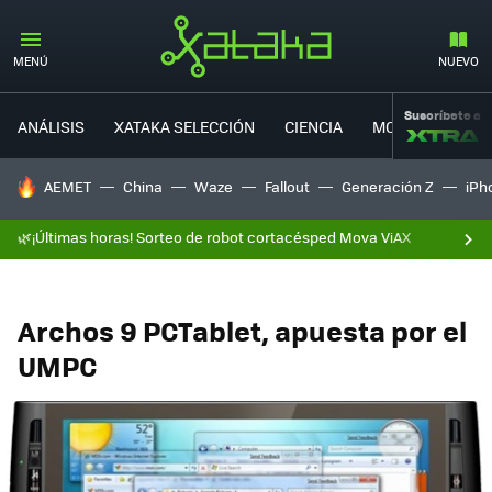
MENÚ
NUEVO
Suscríbete a
ANÁLISIS
XATAKA SELECCIÓN
CIENCIA
MOVILIDAD
HOY SE HABLA DE
AEMET
China
Waze
Fallout
Generación Z
iPh
🌿¡Últimas horas! Sorteo de robot cortacésped Mova ViAX
Archos 9 PCTablet, apuesta por el
UMPC