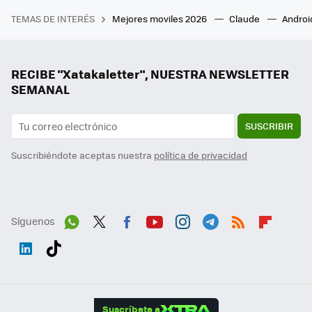
TEMAS DE INTERÉS
Mejores moviles 2026
Claude
Androi
RECIBE "Xatakaletter", NUESTRA NEWSLETTER
SEMANAL
SUSCRIBIR
Suscribiéndote aceptas nuestra
política de privacidad
Síguenos
Wh
Twit
Fac
You
Inst
Tele
RSS
Flip
ats
ter
ebo
tub
agr
gra
boa
Link
Tikt
App
ok
e
am
m
rd
edI
ok
Suscríbete a