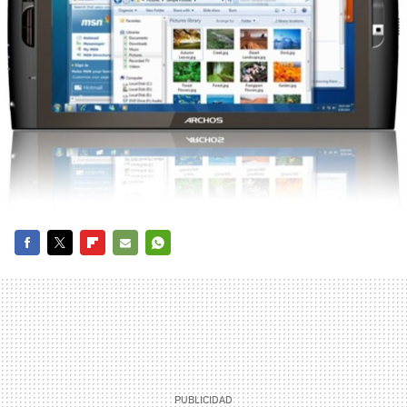
FACEBOOK
TWITTER
FLIPBOARD
E-
WHATSAPP
MAIL