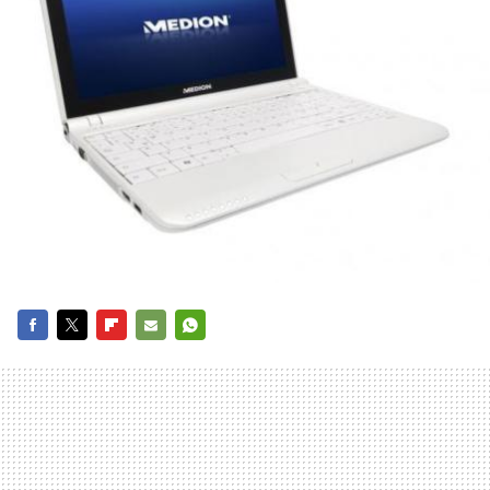
FACEBOOK
TWITTER
FLIPBOARD
E-
WHATSAPP
MAIL