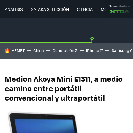
Suscríbete a
ANÁLISIS
XATAKA SELECCIÓN
CIENCIA
MOVILIDAD
HOY SE HABLA DE
AEMET
China
Generación Z
iPhone 17
Samsung G
Medion Akoya Mini E1311, a medio
camino entre portátil
convencional y ultraportátil