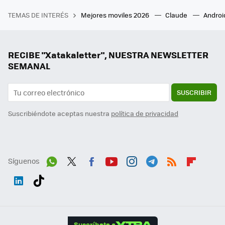
TEMAS DE INTERÉS
Mejores moviles 2026
Claude
Androi
RECIBE "Xatakaletter", NUESTRA NEWSLETTER
SEMANAL
SUSCRIBIR
Suscribiéndote aceptas nuestra
política de privacidad
Síguenos
Wh
Twit
Fac
You
Inst
Tele
RSS
Flip
ats
ter
ebo
tub
agr
gra
boa
Link
Tikt
App
ok
e
am
m
rd
edI
ok
Suscríbete a