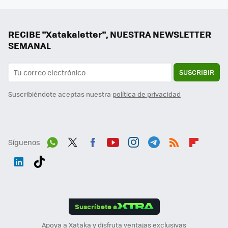
RECIBE "Xatakaletter", NUESTRA NEWSLETTER
SEMANAL
SUSCRIBIR
Suscribiéndote aceptas nuestra
política de privacidad
Síguenos
Wh
Twit
Fac
You
Inst
Tele
RSS
Flip
ats
ter
ebo
tub
agr
gra
boa
Link
Tikt
App
ok
e
am
m
rd
edI
ok
Suscríbete a
n
Apoya a Xataka y disfruta ventajas exclusivas