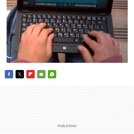
FACEBOOK
TWITTER
FLIPBOARD
E-
WHATSAPP
MAIL