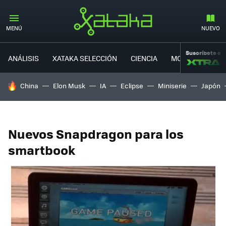
MENÚ
NUEVO
Suscríbete a
ANÁLISIS
XATAKA SELECCIÓN
CIENCIA
MOVILIDAD
HOY SE HABLA DE
China
Elon Musk
IA
Eclipse
Miniserie
Japón
Nuevos Snapdragon para los
smartbook