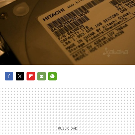
FACEBOOK
TWITTER
FLIPBOARD
E-
WHATSAPP
MAIL