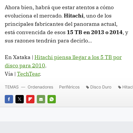
Ahora bien, habrá que estar atentos a cómo
evoluciona el mercado.
Hitachi
, uno de los
principales fabricantes del panorama actual,
está convencida de esos
15 TB en 2013 o 2014
, y
sus razones tendrán para decirlo…
En Xataka |
Hitachi piensa llegar a los 5 TB por
disco para 2010
.
Vía |
TechTear
.
TEMAS
Ordenadores
Periféricos
Disco Duro
Hitac
FACEBOOK
TWITTER
FLIPBOARD
E-
WHATSAPP
MAIL