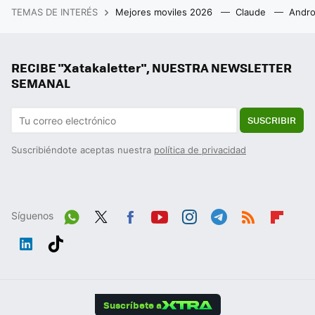
TEMAS DE INTERÉS
Mejores moviles 2026
Claude
Andro
RECIBE "Xatakaletter", NUESTRA NEWSLETTER
SEMANAL
SUSCRIBIR
Suscribiéndote aceptas nuestra
política de privacidad
Síguenos
Wh
Twit
Fac
You
Inst
Tele
RSS
Flip
ats
ter
ebo
tub
agr
gra
boa
Link
Tikt
App
ok
e
am
m
rd
edIn
ok
Suscríbete a