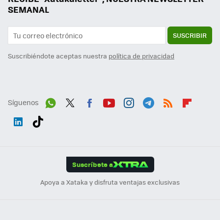
SEMANAL
SUSCRIBIR
Suscribiéndote aceptas nuestra
política de privacidad
Síguenos
Wh
Twit
Fac
You
Inst
Tele
RSS
Flip
ats
ter
ebo
tub
agr
gra
boa
Link
Tikt
App
ok
e
am
m
rd
edI
ok
Suscríbete a
n
Apoya a Xataka y disfruta ventajas exclusivas