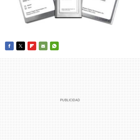
FACEBOOK
TWITTER
FLIPBOARD
E-
WHATSAPP
MAIL