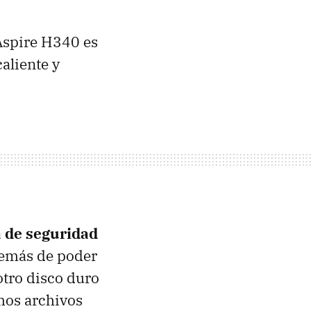
Aspire H340 es
aliente y
a de seguridad
demás de poder
otro disco duro
emos archivos