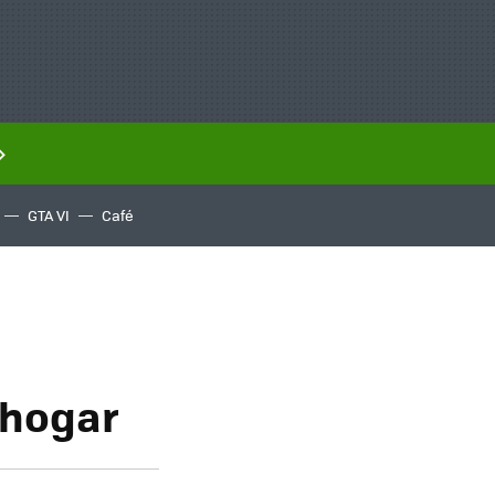
GTA VI
Café
 hogar