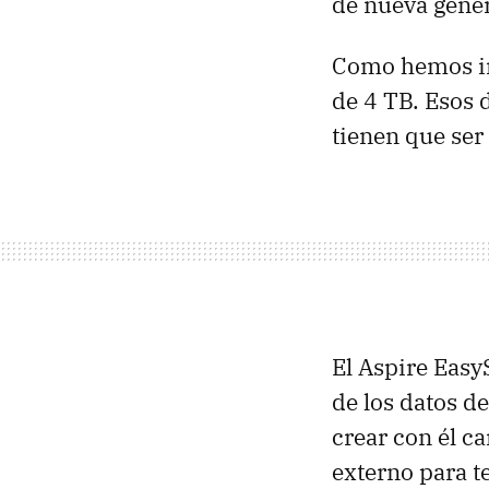
de nueva gene
Como hemos in
de 4 TB. Esos 
tienen que ser
El Aspire Eas
de los datos d
crear con él c
externo para t