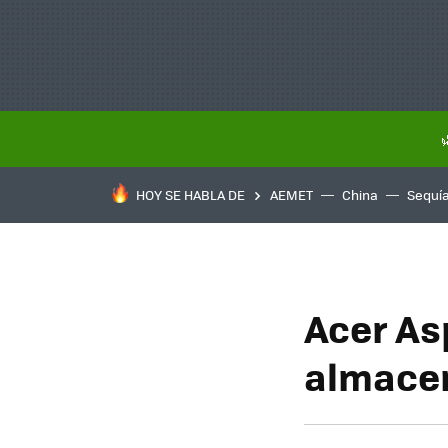
HOY SE HABLA DE
AEMET
China
Sequí
Acer As
almacen