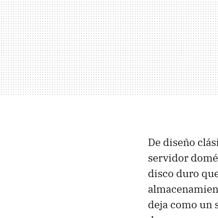
De diseño clási
servidor domés
disco duro qu
almacenamient
deja como un s