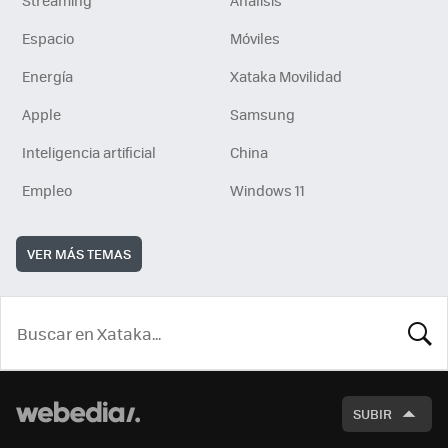
Streaming
Análisis
Espacio
Móviles
Energía
Xataka Movilidad
Apple
Samsung
Inteligencia artificial
China
Empleo
Windows 11
VER MÁS TEMAS
BUSCA
SUBIR