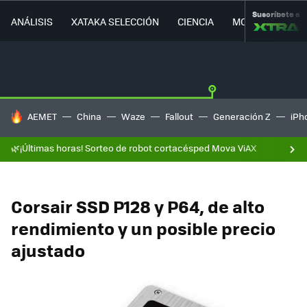
Suscríbete a
ANÁLISIS
XATAKA SELECCIÓN
CIENCIA
MOVILIDAD
HOY SE HABLA DE
AEMET
China
Waze
Fallout
Generación Z
iPh
🌿¡Últimas horas! Sorteo de robot cortacésped Mova ViAX
Corsair SSD P128 y P64, de alto
rendimiento y un posible precio
ajustado