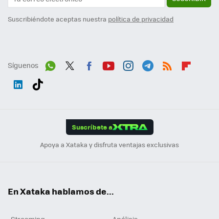
Suscribiéndote aceptas nuestra
política de privacidad
Síguenos
Wh
Twit
Fac
You
Inst
Tele
RSS
Flip
ats
ter
ebo
tub
agr
gra
boa
Link
Tikt
App
ok
e
am
m
rd
edI
ok
Suscríbete a
n
Apoya a Xataka y disfruta ventajas exclusivas
En Xataka hablamos de...