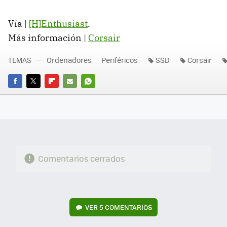
Vía |
[H]Enthusiast
.
Más información |
Corsair
TEMAS
Ordenadores
Periféricos
SSD
Corsair
FACEBOOK
TWITTER
FLIPBOARD
E-
WHATSAPP
MAIL
Comentarios cerrados
VER
5 COMENTARIOS