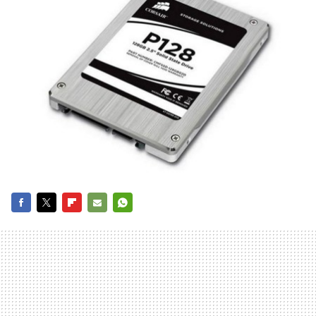
FACEBOOK
TWITTER
FLIPBOARD
E-
WHATSAPP
MAIL