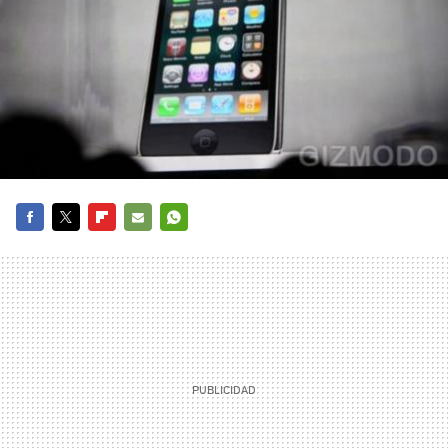
FACEBOOK
TWITTER
FLIPBOARD
E-
WHATSAPP
MAIL