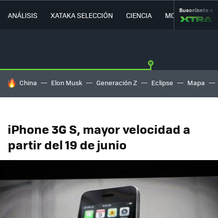
Suscríbete a
ANÁLISIS
XATAKA SELECCIÓN
CIENCIA
MOVILIDAD
HOY SE HABLA DE
China
Elon Musk
Generación Z
Eclipse
Mapa
iPhone 3G S, mayor velocidad a
partir del 19 de junio