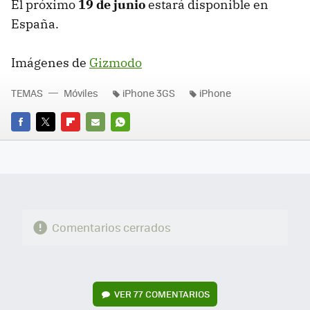
El próximo
19 de junio
estará disponible en
España.
Imágenes de
Gizmodo
TEMAS
Móviles
iPhone 3GS
iPhone
FACEBOOK
TWITTER
FLIPBOARD
E-
WHATSAPP
MAIL
Comentarios cerrados
VER
77 COMENTARIOS