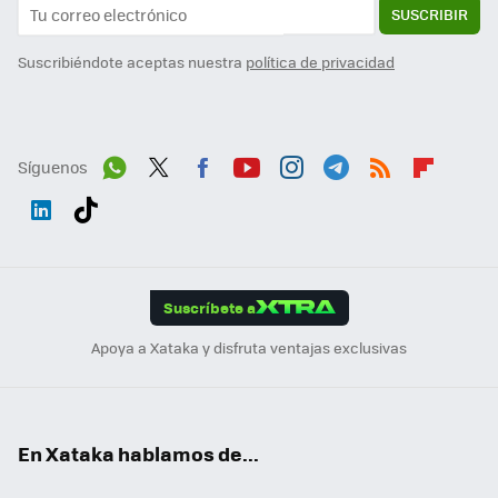
SUSCRIBIR
Suscribiéndote aceptas nuestra
política de privacidad
Síguenos
Wh
Twit
Fac
You
Inst
Tele
RSS
Flip
ats
ter
ebo
tub
agr
gra
boa
Link
Tikt
App
ok
e
am
m
rd
edI
ok
Suscríbete a
n
Apoya a Xataka y disfruta ventajas exclusivas
En Xataka hablamos de...