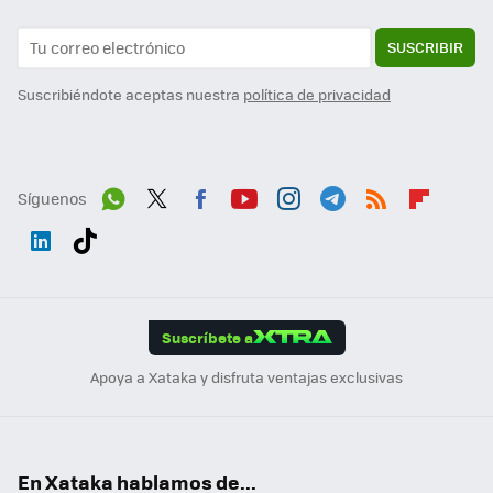
SUSCRIBIR
Suscribiéndote aceptas nuestra
política de privacidad
Síguenos
Wh
Twit
Fac
You
Inst
Tele
RSS
Flip
ats
ter
ebo
tub
agr
gra
boa
Link
Tikt
App
ok
e
am
m
rd
edI
ok
Suscríbete a
n
Apoya a Xataka y disfruta ventajas exclusivas
En Xataka hablamos de...