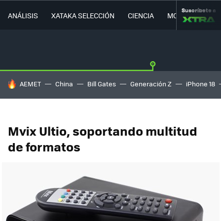
Suscríbete a
ANÁLISIS
XATAKA SELECCIÓN
CIENCIA
MOVILIDAD
HOY SE HABLA DE
AEMET
China
Bill Gates
Generación Z
iPhone 18
Mvix Ultio, soportando multitud
de formatos