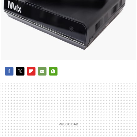
FACEBOOK
TWITTER
FLIPBOARD
E-
WHATSAPP
MAIL