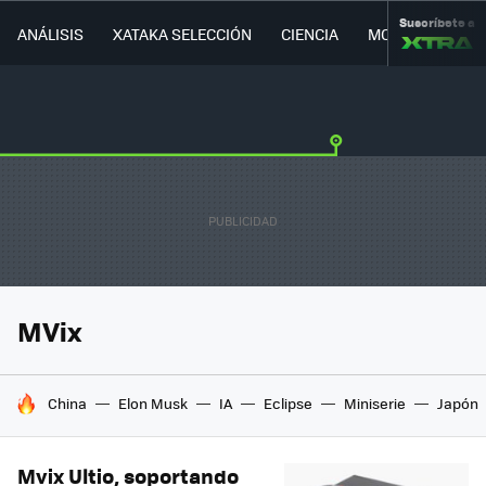
Suscríbete a
ANÁLISIS
XATAKA SELECCIÓN
CIENCIA
MOVILIDAD
MVix
HOY SE HABLA DE
China
Elon Musk
IA
Eclipse
Miniserie
Japón
Mvix Ultio, soportando