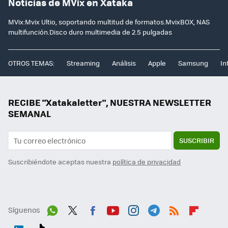
Noticias de MVix en Xataka
MVix:Mvix Ultio, soportando multitud de formatos.MvixBOX, NAS
multifunción.Disco duro multimedia de 2.5 pulgadas
OTROS TEMAS:
Streaming
Análisis
Apple
Samsung
In
RECIBE "Xatakaletter", NUESTRA NEWSLETTER
SEMANAL
SUSCRIBIR
Suscribiéndote aceptas nuestra
política de privacidad
Síguenos
Wh
Twit
Fac
You
Inst
Tele
RSS
Flip