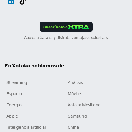
ats
ter
ebo
tub
agr
gra
boa
Link
Tikt
App
ok
e
am
m
rd
edI
ok
Suscríbete a
n
Apoya a Xataka y disfruta ventajas exclusivas
En Xataka hablamos de...
Streaming
Análisis
Espacio
Móviles
Energía
Xataka Movilidad
Apple
Samsung
Inteligencia artificial
China