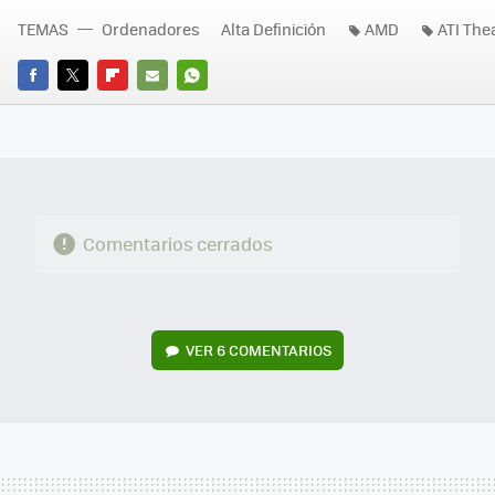
TEMAS
Ordenadores
Alta Definición
AMD
ATI The
FACEBOOK
TWITTER
FLIPBOARD
E-
WHATSAPP
MAIL
Comentarios cerrados
VER
6 COMENTARIOS