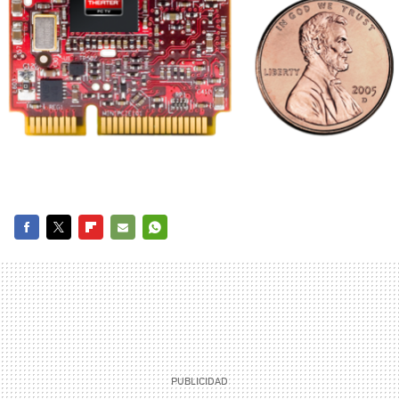
FACEBOOK
TWITTER
FLIPBOARD
E-
WHATSAPP
MAIL