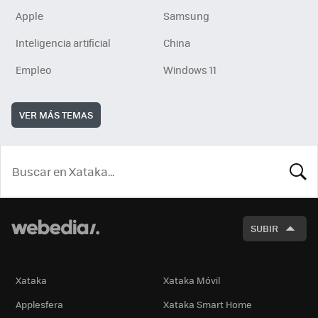
Apple
Samsung
Inteligencia artificial
China
Empleo
Windows 11
VER MÁS TEMAS
BUSCA
SUBIR
Xataka
Xataka Móvil
Applesfera
Xataka Smart Home