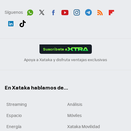
Síguenos
Wh
Twit
Fac
You
Inst
Tele
RSS
Flip
ats
ter
ebo
tub
agr
gra
boa
Link
Tikt
App
ok
e
am
m
rd
edI
ok
Suscríbete a
n
Apoya a Xataka y disfruta ventajas exclusivas
En Xataka hablamos de...
Streaming
Análisis
Espacio
Móviles
Energía
Xataka Movilidad