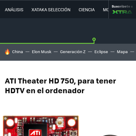
Suscríbete a
ANÁLISIS
XATAKA SELECCIÓN
CIENCIA
MOVILIDAD
HOY SE HABLA DE
China
Elon Musk
Generación Z
Eclipse
Mapa
ATI Theater HD 750, para tener
HDTV en el ordenador