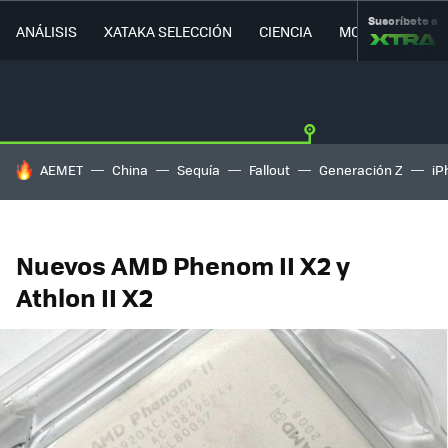
Suscríbete a
ANÁLISIS
XATAKA SELECCIÓN
CIENCIA
MOVILIDAD
HOY SE HABLA DE
AEMET
China
Sequía
Fallout
Generación Z
iP
Nuevos AMD Phenom II X2 y
Athlon II X2