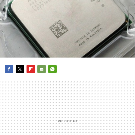
FACEBOOK
TWITTER
FLIPBOARD
E-
WHATSAPP
MAIL