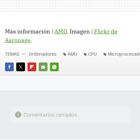
Más información |
AMD
. Imagen |
Flickr de
Aaronage
.
TEMAS
Ordenadores
AMD
CPU
Microprocesad
FACEBOOK
TWITTER
FLIPBOARD
E-
WHATSAPP
MAIL
Comentarios cerrados