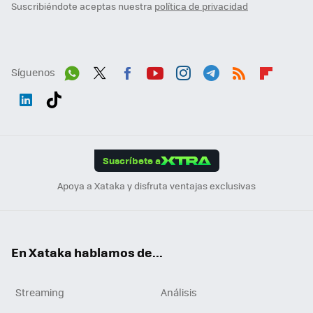
Suscribiéndote aceptas nuestra
política de privacidad
Síguenos
Wh
Twit
Fac
You
Inst
Tele
RSS
Flip
ats
ter
ebo
tub
agr
gra
boa
Link
Tikt
App
ok
e
am
m
rd
edI
ok
Suscríbete a
n
Apoya a Xataka y disfruta ventajas exclusivas
En Xataka hablamos de...
Streaming
Análisis