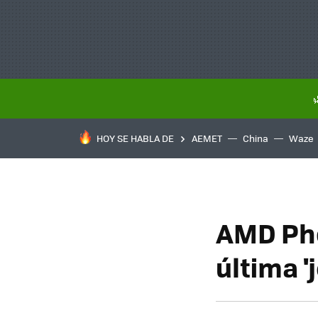
HOY SE HABLA DE
AEMET
China
Waze
AMD Phe
última '