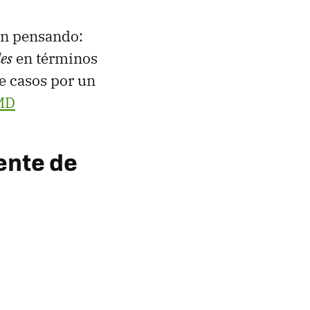
án pensando:
es
en términos
e casos por un
MD
ente de