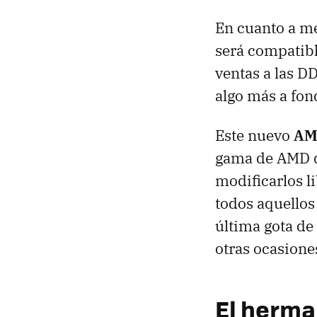
En cuanto a m
será compatib
ventas a las D
algo más a fon
Este nuevo
A
gama de
AMD
modificarlos l
todos aquellos
última gota d
otras ocasiones
El herma