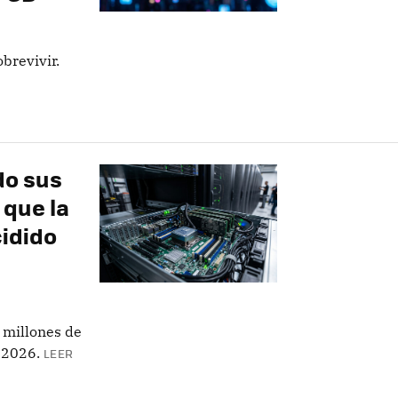
brevivir.
do sus
 que la
idido
0 millones de
 2026.
LEER