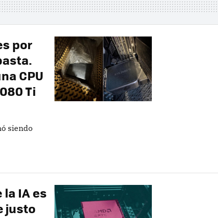
es por
basta.
 una CPU
080 Ti
nó siendo
la IA es
 justo