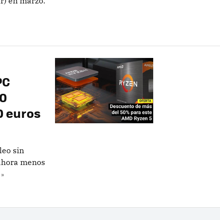
r) en marzo.
PC
00
0 euros
leo sin
 ahora menos
 »