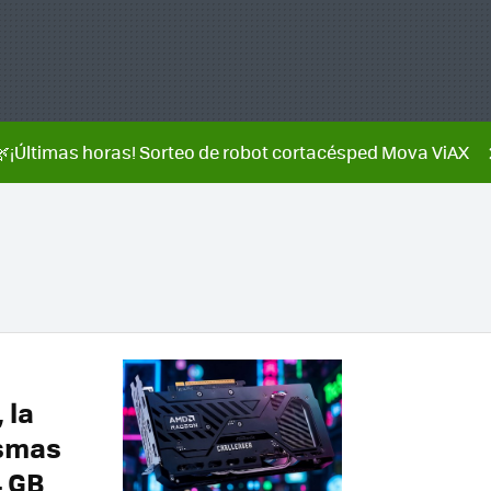
🌿¡Últimas horas! Sorteo de robot cortacésped Mova ViAX
 la
asmas
4 GB