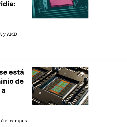
idia:
IA y AMD
se está
inio de
 a
itó el campus