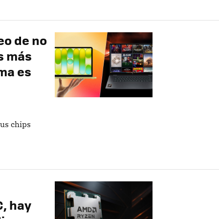
eo de no
s más
ema es
sus chips
C, hay