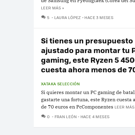
de Samsung en Pyeongtaek (Corea del Su
LEER MÁS »
COMENTARIOS
5
LAURA LÓPEZ
HACE 3 MESES
Si tienes un presupuesto
ajustado para montar tu 
gaming, este Ryzen 5 45
cuesta ahora menos de 7
XATAKA SELECCIÓN
Si quieres montar un PC gaming de batal
gastarte una fortuna, este Ryzen cuesta
de 70 euros en PcComponentes
LEER MÁS
COMENTARIOS
0
FRAN LEÓN
HACE 4 MESES