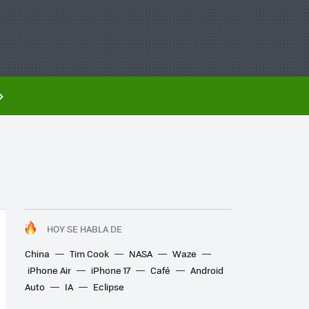
HOY SE HABLA DE
China
Tim Cook
NASA
Waze
iPhone Air
iPhone 17
Café
Android
Auto
IA
Eclipse