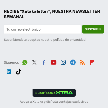
RECIBE "Xatakaletter", NUESTRA NEWSLETTER
SEMANAL
SUSCRIBIR
Suscribiéndote aceptas nuestra
política de privacidad
Síguenos
Wh
Twit
Fac
You
Inst
Tele
RSS
Flip
ats
ter
ebo
tub
agr
gra
boa
Link
Tikt
App
ok
e
am
m
rd
edI
ok
Suscríbete a
n
Apoya a Xataka y disfruta ventajas exclusivas