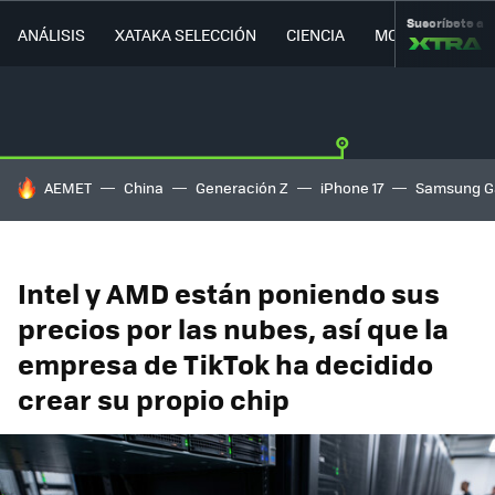
Suscríbete a
ANÁLISIS
XATAKA SELECCIÓN
CIENCIA
MOVILIDAD
HOY SE HABLA DE
AEMET
China
Generación Z
iPhone 17
Samsung G
Intel y AMD están poniendo sus
precios por las nubes, así que la
empresa de TikTok ha decidido
crear su propio chip