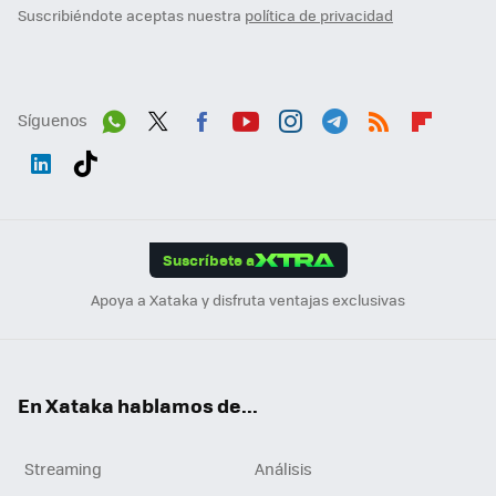
Suscribiéndote aceptas nuestra
política de privacidad
Síguenos
Wh
Twit
Fac
You
Inst
Tele
RSS
Flip
ats
ter
ebo
tub
agr
gra
boa
Link
Tikt
App
ok
e
am
m
rd
edI
ok
Suscríbete a
n
Apoya a Xataka y disfruta ventajas exclusivas
En Xataka hablamos de...
Streaming
Análisis