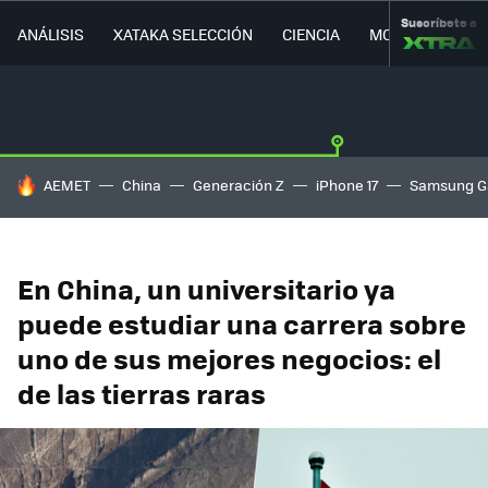
Suscríbete a
ANÁLISIS
XATAKA SELECCIÓN
CIENCIA
MOVILIDAD
HOY SE HABLA DE
AEMET
China
Generación Z
iPhone 17
Samsung G
En China, un universitario ya
puede estudiar una carrera sobre
uno de sus mejores negocios: el
de las tierras raras