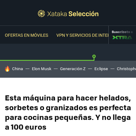
Suscríbete a
OFERTAS EN MÓVILES
VPN Y SERVICIOS DE INTERNET
OFER
HOY SE HABLA DE
China
Elon Musk
Generación Z
Eclipse
Christoph
Esta máquina para hacer helados,
sorbetes o granizados es perfecta
para cocinas pequeñas. Y no llega
a 100 euros