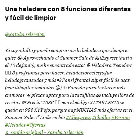
Una heladera con 8 funciones diferentes
y fácil de limpiar
@xataka.seleccion
Ya soy adulto y puedo comprarme la heladera que siempre
quise 😭 Aprovechando el Summer Sale de AliExpress (hasta
el 10 de junio), me he encontrado esto: 🍦 Heladera Teendow
👉🏼 8 programas para hacer: heladossorbetesyogur
heladogranizados y más📲 Panel frontal súper fácil de usar
(con dibujitos incluidos 😌) ✨ Función para texturas más
cremosas 🧼 piezas aptas para lavavajillas 📖 incluye libro de
recetas 💸 Precio: 108€ 👉🏼 con el código XATAKAES10 se
queda en 95€ 💥 Y ojo, porque hay MUCHAS más ofertas en el
Summer Sale 🔗 Links en bio
#Aliexpress
#Chollos
#Verano
#Helados
#Ofertas
♬ sonido original - Xataka Selección