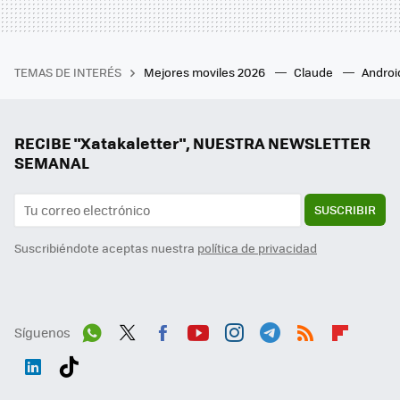
TEMAS DE INTERÉS
Mejores moviles 2026
Claude
Androi
RECIBE "Xatakaletter", NUESTRA NEWSLETTER
SEMANAL
SUSCRIBIR
Suscribiéndote aceptas nuestra
política de privacidad
Síguenos
Wh
Twit
Fac
You
Inst
Tele
RSS
Flip
ats
ter
ebo
tub
agr
gra
boa
Link
Tikt