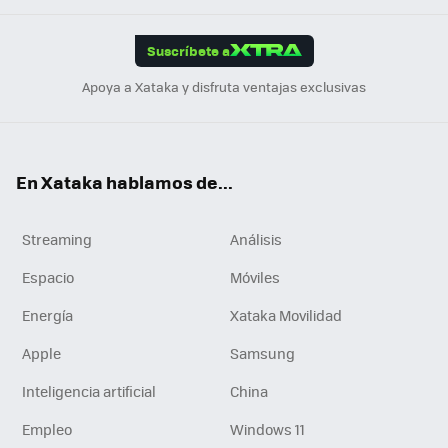
App
ok
e
am
m
rd
edI
ok
Suscríbete a
n
Apoya a Xataka y disfruta ventajas exclusivas
En Xataka hablamos de...
Streaming
Análisis
Espacio
Móviles
Energía
Xataka Movilidad
Apple
Samsung
Inteligencia artificial
China
Empleo
Windows 11