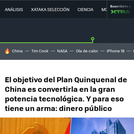
Suscríbete a
ANÁLISIS
XATAKA SELECCIÓN
CIENCIA
MOVILIDAD
HOY SE HABLA DE
China
Tim Cook
NASA
Ola de calor
iPhone 18
El objetivo del Plan Quinquenal de
China es convertirla en la gran
potencia tecnológica. Y para eso
tiene un arma: dinero público