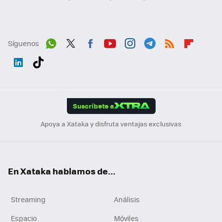
Síguenos
Wh
Twit
Fac
You
Inst
Tele
RSS
Flip
ats
ter
ebo
tub
agr
gra
boa
Link
Tikt
App
ok
e
am
m
rd
edI
ok
Suscríbete a
n
Apoya a Xataka y disfruta ventajas exclusivas
En Xataka hablamos de...
Streaming
Análisis
Espacio
Móviles