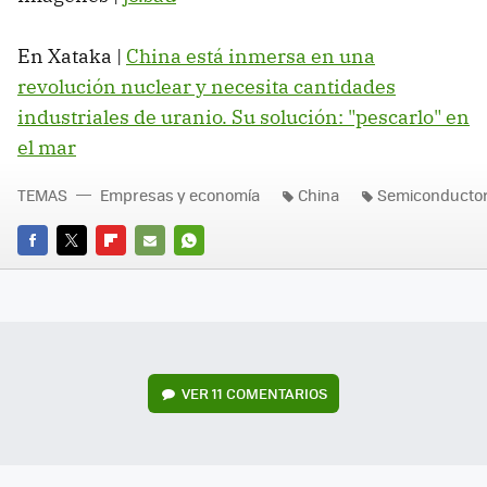
En Xataka |
China está inmersa en una
revolución nuclear y necesita cantidades
industriales de uranio. Su solución: "pescarlo" en
el mar
TEMAS
Empresas y economía
China
Semiconducto
FACEBOOK
TWITTER
FLIPBOARD
E-
WHATSAPP
MAIL
VER
11 COMENTARIOS