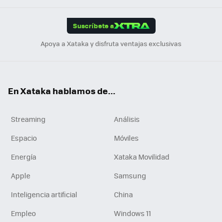
App
ok
e
am
m
rd
edI
ok
Suscríbete a
n
Apoya a Xataka y disfruta ventajas exclusivas
En Xataka hablamos de...
Streaming
Análisis
Espacio
Móviles
Energía
Xataka Movilidad
Apple
Samsung
Inteligencia artificial
China
Empleo
Windows 11