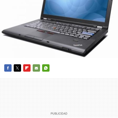
FACEBOOK
TWITTER
FLIPBOARD
E-
WHATSAPP
MAIL