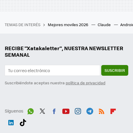
TEMAS DE INTERÉS
Mejores moviles 2026
Claude
Androi
RECIBE "Xatakaletter", NUESTRA NEWSLETTER
SEMANAL
SUSCRIBIR
Suscribiéndote aceptas nuestra
política de privacidad
Síguenos
Wh
Twit
Fac
You
Inst
Tele
RSS
Flip
ats
ter
ebo
tub
agr
gra
boa
Link
Tikt