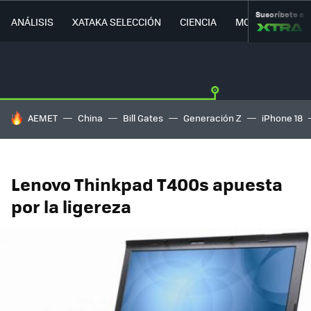
Suscríbete a
ANÁLISIS
XATAKA SELECCIÓN
CIENCIA
MOVILIDAD
HOY SE HABLA DE
AEMET
China
Bill Gates
Generación Z
iPhone 18
Lenovo Thinkpad T400s apuesta
por la ligereza