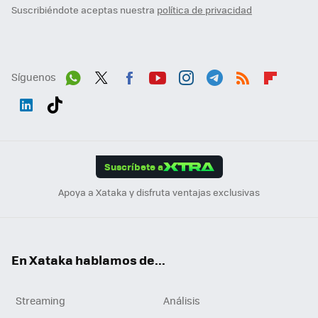
Suscribiéndote aceptas nuestra
política de privacidad
Síguenos
Wh
Twit
Fac
You
Inst
Tele
RSS
Flip
ats
ter
ebo
tub
agr
gra
boa
Link
Tikt
App
ok
e
am
m
rd
edI
ok
Suscríbete a
n
Apoya a Xataka y disfruta ventajas exclusivas
En Xataka hablamos de...
Streaming
Análisis