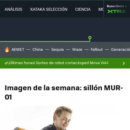
Suscríbete a
ANÁLISIS
XATAKA SELECCIÓN
CIENCIA
MOVILIDAD
HOY SE HABLA DE
AEMET
China
Sequía
Waze
Fallout
Generació
🌿¡Últimas horas! Sorteo de robot cortacésped Mova ViAX
Imagen de la semana: sillón MUR-
01