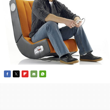
FACEBOOK
TWITTER
FLIPBOARD
E-
WHATSAPP
MAIL