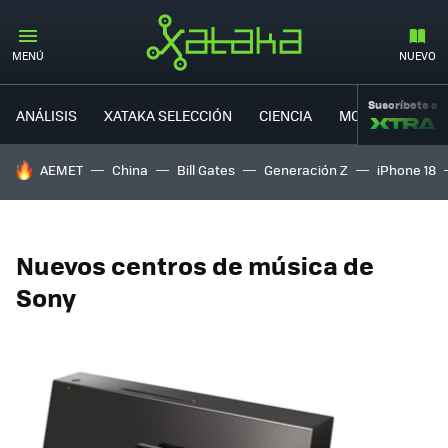
MENÚ
NUEVO
Suscríbete a
ANÁLISIS
XATAKA SELECCIÓN
CIENCIA
MOVILIDAD
HOY SE HABLA DE
AEMET
China
Bill Gates
Generación Z
iPhone 18
Nuevos centros de música de
Sony