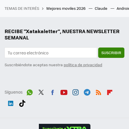
TEMAS DE INTERÉS
Mejores moviles 2026
Claude
Androi
RECIBE "Xatakaletter", NUESTRA NEWSLETTER
SEMANAL
SUSCRIBIR
Suscribiéndote aceptas nuestra
política de privacidad
Síguenos
Wh
Twit
Fac
You
Inst
Tele
RSS
Flip
ats
ter
ebo
tub
agr
gra
boa
Link
Tikt
App
ok
e
am
m
rd
edI
ok
Suscríbete a