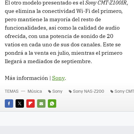
El otro modelo presentado es el
Sony CMT-Z100IR
,
que elimina la conectividad Wi-Fi del primero,
pero mantiene la mayoría del resto de
funcionalidades, así como la calidad de audio
ofrecida, con una potencia de sonido de 20
vatios en cada uno de sus dos canales. Este se
pondrá a la venta en julio, mientras el primero
llegará a mediados de septiembre.
Más información |
Sony
.
TEMAS
Música
Sony
Sony NAS-Z200
Sony CMT
FACEBOOK
TWITTER
FLIPBOARD
E-
WHATSAPP
MAIL