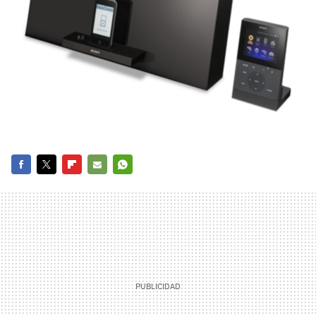
FACEBOOK
TWITTER
FLIPBOARD
E-
WHATSAPP
MAIL