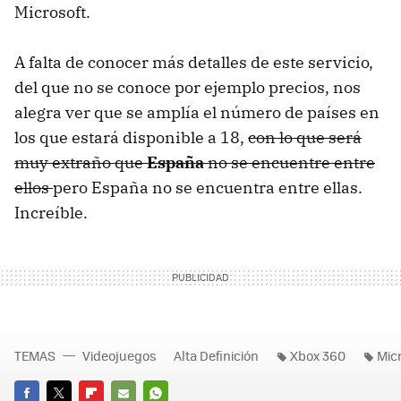
Microsoft.
A falta de conocer más detalles de este servicio,
del que no se conoce por ejemplo precios, nos
alegra ver que se amplía el número de países en
los que estará disponible a 18,
con lo que será
muy extraño que
España
no se encuentre entre
ellos
pero España no se encuentra entre ellas.
Increíble.
TEMAS
Videojuegos
Alta Definición
Xbox 360
Mic