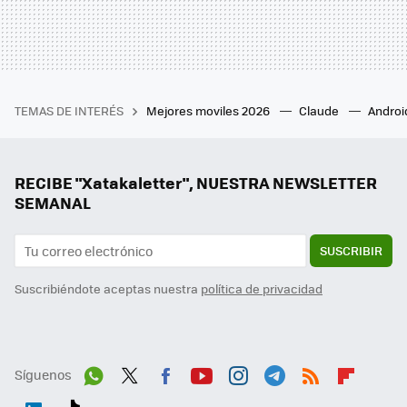
TEMAS DE INTERÉS
Mejores moviles 2026
Claude
Androi
RECIBE "Xatakaletter", NUESTRA NEWSLETTER
SEMANAL
SUSCRIBIR
Suscribiéndote aceptas nuestra
política de privacidad
Síguenos
Wh
Twit
Fac
You
Inst
Tele
RSS
Flip