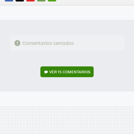
FACEBOOK
TWITTER
FLIPBOARD
E-
WHATSAPP
MAIL
Comentarios cerrados
VER
15 COMENTARIOS