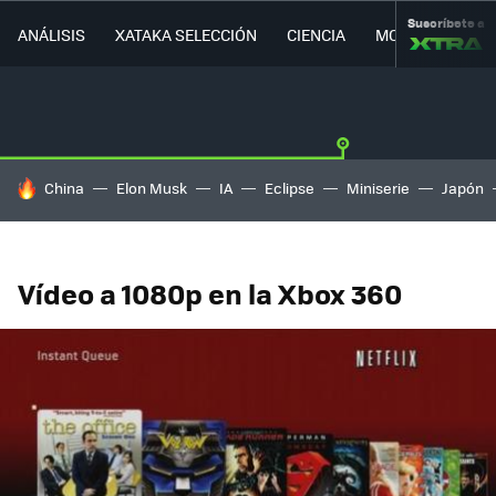
Suscríbete a
ANÁLISIS
XATAKA SELECCIÓN
CIENCIA
MOVILIDAD
HOY SE HABLA DE
China
Elon Musk
IA
Eclipse
Miniserie
Japón
Vídeo a 1080p en la Xbox 360