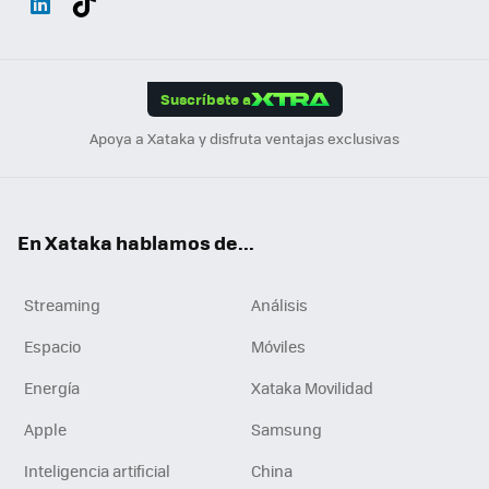
ats
ter
ebo
tub
agr
gra
boa
Link
Tikt
App
ok
e
am
m
rd
edI
ok
Suscríbete a
n
Apoya a Xataka y disfruta ventajas exclusivas
En Xataka hablamos de...
Streaming
Análisis
Espacio
Móviles
Energía
Xataka Movilidad
Apple
Samsung
Inteligencia artificial
China