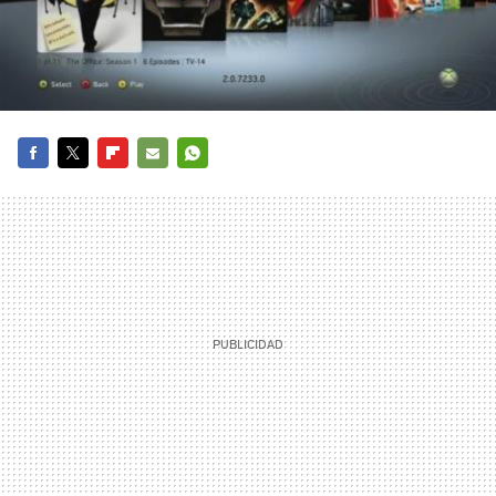
FACEBOOK
TWITTER
FLIPBOARD
E-
WHATSAPP
MAIL