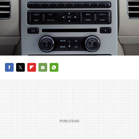
FACEBOOK
TWITTER
FLIPBOARD
E-
WHATSAPP
MAIL