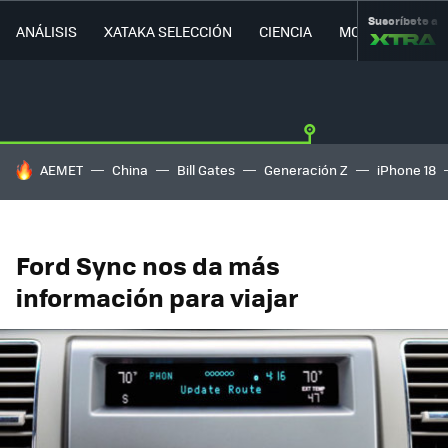
Suscríbete a
ANÁLISIS
XATAKA SELECCIÓN
CIENCIA
MOVILIDAD
HOY SE HABLA DE
AEMET
China
Bill Gates
Generación Z
iPhone 18
Ford Sync nos da más
información para viajar