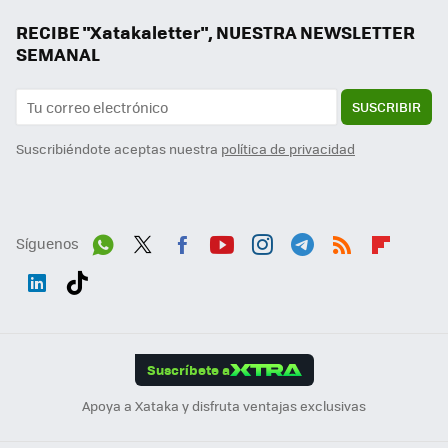
RECIBE "Xatakaletter", NUESTRA NEWSLETTER
SEMANAL
SUSCRIBIR
Suscribiéndote aceptas nuestra
política de privacidad
Síguenos
Wh
Twit
Fac
You
Inst
Tele
RSS
Flip
ats
ter
ebo
tub
agr
gra
boa
Link
Tikt
App
ok
e
am
m
rd
edI
ok
Suscríbete a
n
Apoya a Xataka y disfruta ventajas exclusivas