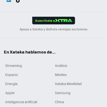
ats
ter
ebo
tub
agr
gra
boa
Link
Tikt
App
ok
e
am
m
rd
edI
ok
Suscríbete a
n
Apoya a Xataka y disfruta ventajas exclusivas
En Xataka hablamos de...
Streaming
Análisis
Espacio
Móviles
Energía
Xataka Movilidad
Apple
Samsung
Inteligencia artificial
China