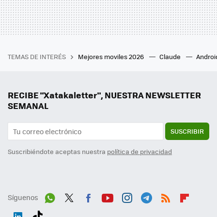
TEMAS DE INTERÉS
Mejores moviles 2026
Claude
Androi
RECIBE "Xatakaletter", NUESTRA NEWSLETTER
SEMANAL
SUSCRIBIR
Suscribiéndote aceptas nuestra
política de privacidad
Síguenos
Wh
Twit
Fac
You
Inst
Tele
RSS
Flip