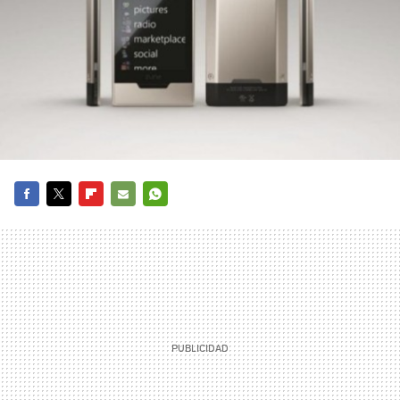
FACEBOOK
TWITTER
FLIPBOARD
E-
WHATSAPP
MAIL