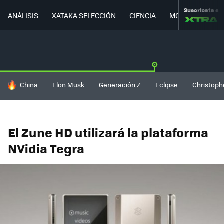
Suscríbete a
ANÁLISIS
XATAKA SELECCIÓN
CIENCIA
MOVILIDAD
HOY SE HABLA DE
China
Elon Musk
Generación Z
Eclipse
Christoph
El Zune HD utilizará la plataforma
NVidia Tegra