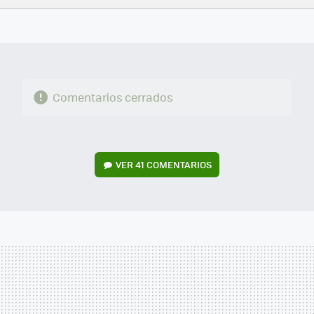
FACEBOOK
TWITTER
FLIPBOARD
E-
WHATSAPP
MAIL
Comentarios cerrados
VER
41 COMENTARIOS