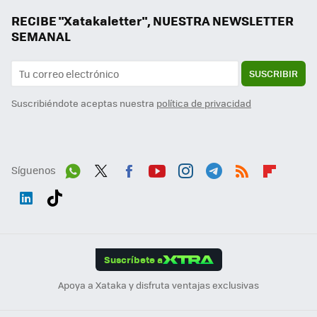
RECIBE "Xatakaletter", NUESTRA NEWSLETTER
SEMANAL
SUSCRIBIR
Suscribiéndote aceptas nuestra
política de privacidad
Síguenos
Wh
Twit
Fac
You
Inst
Tele
RSS
Flip
ats
ter
ebo
tub
agr
gra
boa
Link
Tikt
App
ok
e
am
m
rd
edI
ok
Suscríbete a
n
Apoya a Xataka y disfruta ventajas exclusivas