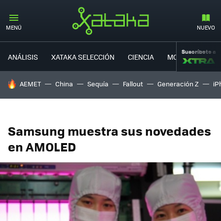
MENÚ
NUEVO
Suscríbete a
ANÁLISIS
XATAKA SELECCIÓN
CIENCIA
MOVILIDAD
HOY SE HABLA DE
AEMET
China
Sequía
Fallout
Generación Z
iP
Samsung muestra sus novedades
en AMOLED