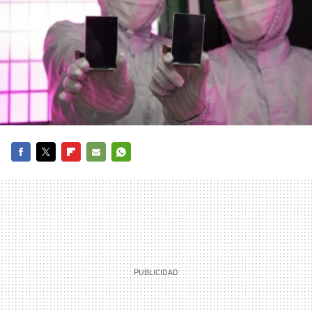
FACEBOOK
TWITTER
FLIPBOARD
E-
WHATSAPP
MAIL