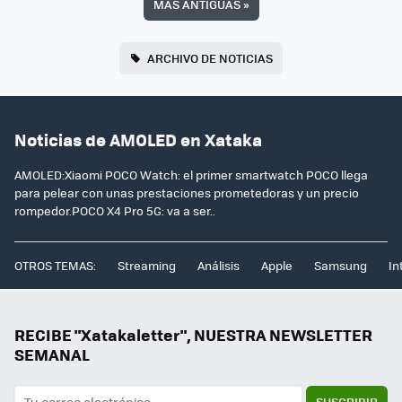
MÁS ANTIGUAS
»
ARCHIVO DE NOTICIAS
Noticias de AMOLED en Xataka
AMOLED:Xiaomi POCO Watch: el primer smartwatch POCO llega
para pelear con unas prestaciones prometedoras y un precio
rompedor.POCO X4 Pro 5G: va a ser..
OTROS TEMAS:
Streaming
Análisis
Apple
Samsung
In
RECIBE "Xatakaletter", NUESTRA NEWSLETTER
SEMANAL
SUSCRIBIR