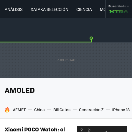
Suscríbete a
ANÁLISIS
XATAKA SELECCIÓN
CIENCIA
MOVILIDAD
AMOLED
HOY SE HABLA DE
AEMET
China
Bill Gates
Generación Z
iPhone 18
Xiaomi POCO Watch: el