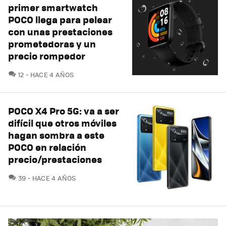
primer smartwatch
POCO llega para pelear
con unas prestaciones
prometedoras y un
precio rompedor
COMENTARIOS
12
HACE 4 AÑOS
POCO X4 Pro 5G: va a ser
difícil que otros móviles
hagan sombra a este
POCO en relación
precio/prestaciones
COMENTARIOS
39
HACE 4 AÑOS