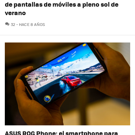
de pantallas de móviles a pleno sol de
verano
COMENTARIOS
32
HACE 8 AÑOS
ASUS ROG Phone: el smartphone para