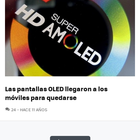
Las pantallas OLED llegaron a los
móviles para quedarse
COMENTARIOS
24
HACE 11 AÑOS