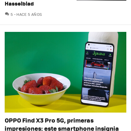
Hasselblad
COMENTARIOS
5
HACE 5 AÑOS
OPPO Find X3 Pro 5G, primeras
impresiones: este smartphone insignia