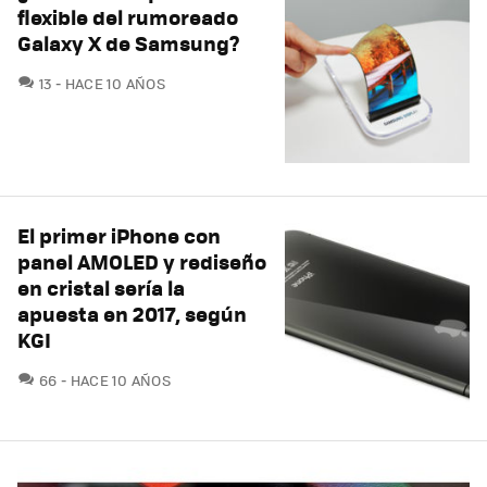
flexible del rumoreado
Galaxy X de Samsung?
COMENTARIOS
13
HACE 10 AÑOS
El primer iPhone con
panel AMOLED y rediseño
en cristal sería la
apuesta en 2017, según
KGI
COMENTARIOS
66
HACE 10 AÑOS