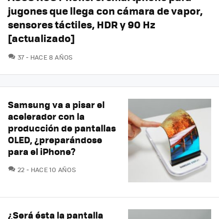
jugones que llega con cámara de vapor,
sensores táctiles, HDR y 90 Hz
[actualizado]
COMENTARIOS
37
HACE 8 AÑOS
Samsung va a pisar el
acelerador con la
producción de pantallas
OLED, ¿preparándose
para el iPhone?
COMENTARIOS
22
HACE 10 AÑOS
¿Será ésta la pantalla