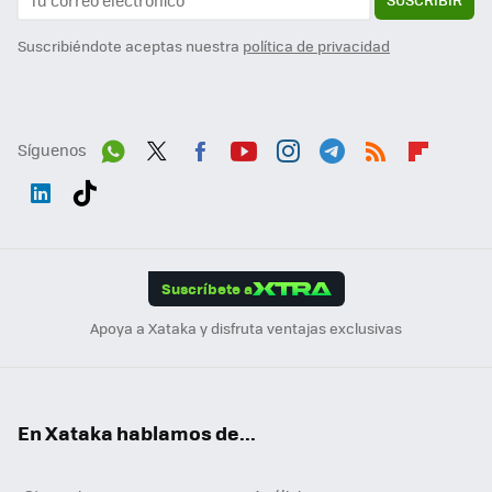
Suscribiéndote aceptas nuestra
política de privacidad
Síguenos
Wh
Twit
Fac
You
Inst
Tele
RSS
Flip
ats
ter
ebo
tub
agr
gra
boa
Link
Tikt
App
ok
e
am
m
rd
edI
ok
Suscríbete a
n
Apoya a Xataka y disfruta ventajas exclusivas
En Xataka hablamos de...