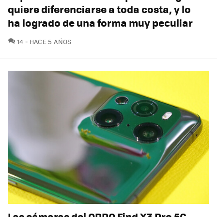
quiere diferenciarse a toda costa, y lo
ha logrado de una forma muy peculiar
COMENTARIOS
14
HACE 5 AÑOS
Las cámaras del OPPO Find X3 Pro 5G,