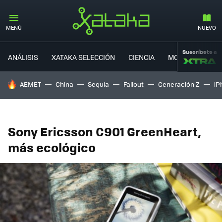
MENÚ
NUEVO
Suscríbete a
ANÁLISIS
XATAKA SELECCIÓN
CIENCIA
MOVILIDAD
HOY SE HABLA DE
AEMET
China
Sequía
Fallout
Generación Z
iP
Sony Ericsson C901 GreenHeart,
más ecológico