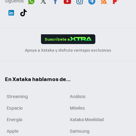
Síguenos
Wh
Twit
Fac
You
Inst
Tele
RSS
Flip
ats
ter
ebo
tub
agr
gra
boa
Link
Tikt
App
ok
e
am
m
rd
edI
ok
Suscríbete a
n
Apoya a Xataka y disfruta ventajas exclusivas
En Xataka hablamos de...
Streaming
Análisis
Espacio
Móviles
Energía
Xataka Movilidad
Apple
Samsung