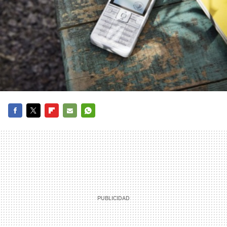
FACEBOOK
TWITTER
FLIPBOARD
E-
WHATSAPP
MAIL