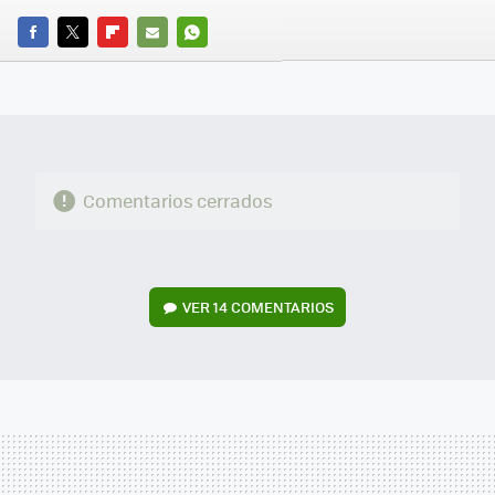
FACEBOOK
TWITTER
FLIPBOARD
E-
WHATSAPP
MAIL
Comentarios cerrados
VER
14 COMENTARIOS