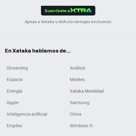
App
ok
e
am
m
rd
edI
ok
Suscríbete a
n
Apoya a Xataka y disfruta ventajas exclusivas
En Xataka hablamos de...
Streaming
Análisis
Espacio
Móviles
Energía
Xataka Movilidad
Apple
Samsung
Inteligencia artificial
China
Empleo
Windows 11