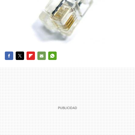
FACEBOOK
TWITTER
FLIPBOARD
E-
WHATSAPP
MAIL