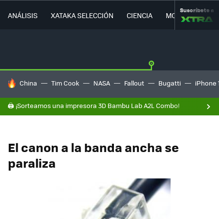
Suscríbete a
ANÁLISIS
XATAKA SELECCIÓN
CIENCIA
MOVILIDAD
HOY SE HABLA DE
China
Tim Cook
NASA
Fallout
Bugatti
iPhone 
🖨️ ¡Sorteamos una impresora 3D Bambu Lab A2L Combo!
El canon a la banda ancha se
paraliza