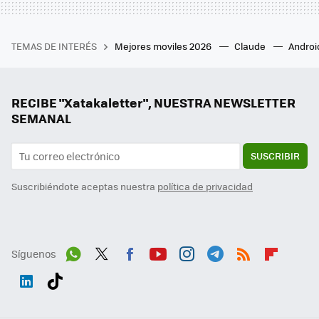
TEMAS DE INTERÉS
Mejores moviles 2026
Claude
Androi
RECIBE "Xatakaletter", NUESTRA NEWSLETTER
SEMANAL
SUSCRIBIR
Suscribiéndote aceptas nuestra
política de privacidad
Síguenos
Wh
Twit
Fac
You
Inst
Tele
RSS
Flip
ats
ter
ebo
tub
agr
gra
boa
Link
Tikt