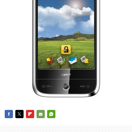
FACEBOOK
TWITTER
FLIPBOARD
E-
WHATSAPP
MAIL