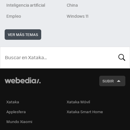
Inteligencia artificial
China
Empleo
Windows 11
VER MÁS TEMAS
BUSCA
SUBIR
Xataka
Xataka Móvil
Applesfera
Xataka Smart Home
Mundo Xiaomi