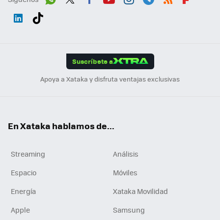
Wh
Twit
Fac
You
Inst
Tele
RSS
Flip
ats
ter
ebo
tub
agr
gra
boa
Link
Tikt
App
ok
e
am
m
rd
edI
ok
Suscríbete a
n
Apoya a Xataka y disfruta ventajas exclusivas
En Xataka hablamos de...
Streaming
Análisis
Espacio
Móviles
Energía
Xataka Movilidad
Apple
Samsung