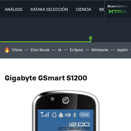
Suscríbete a
ANÁLISIS
XATAKA SELECCIÓN
CIENCIA
MOVILIDAD
HOY SE HABLA DE
China
Elon Musk
IA
Eclipse
Miniserie
Japón
Gigabyte GSmart S1200