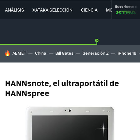
Suscríbete a
ANÁLISIS
XATAKA SELECCIÓN
CIENCIA
MOVILIDAD
HOY SE HABLA DE
AEMET
China
Bill Gates
Generación Z
iPhone 18
HANNsnote, el ultraportátil de
HANNspree