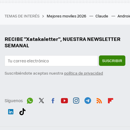
TEMAS DE INTERÉS
Mejores moviles 2026
Claude
Androi
RECIBE "Xatakaletter", NUESTRA NEWSLETTER
SEMANAL
SUSCRIBIR
Suscribiéndote aceptas nuestra
política de privacidad
Síguenos
Wh
Twit
Fac
You
Inst
Tele
RSS
Flip
ats
ter
ebo
tub
agr
gra
boa
Link
Tikt
App
ok
e
am
m
rd
edI
ok