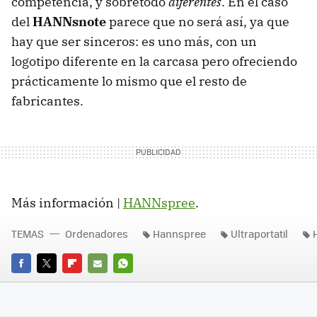
competencia, y sobretodo
diferentes
. En el caso
del
HANNsnote
parece que no será así, ya que
hay que ser sinceros: es uno más, con un
logotipo diferente en la carcasa pero ofreciendo
prácticamente lo mismo que el resto de
fabricantes.
Más información |
HANNspree
.
TEMAS
Ordenadores
Hannspree
Ultraportatil
FACEBOOK
TWITTER
FLIPBOARD
E-
WHATSAPP
MAIL