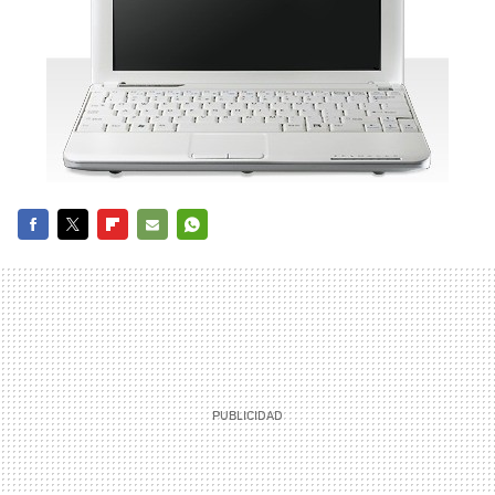
FACEBOOK
TWITTER
FLIPBOARD
E-
WHATSAPP
MAIL