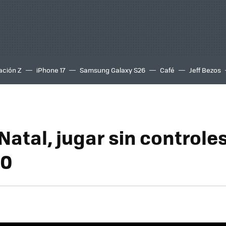
ación Z
iPhone 17
Samsung Galaxy S26
Café
Jeff Bezos
Natal, jugar sin controles
60