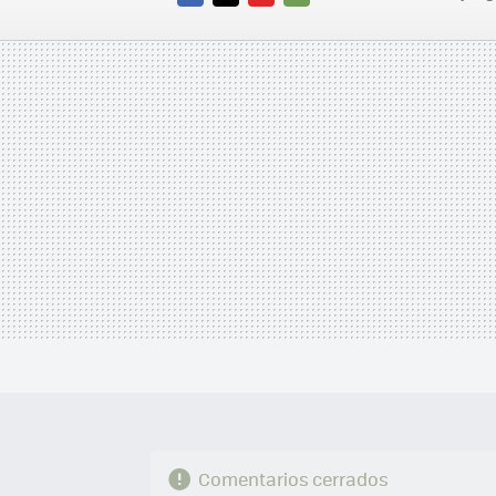
FACEBOOK
TWITTER
FLIPBOARD
E-
MAIL
Comentarios cerrados