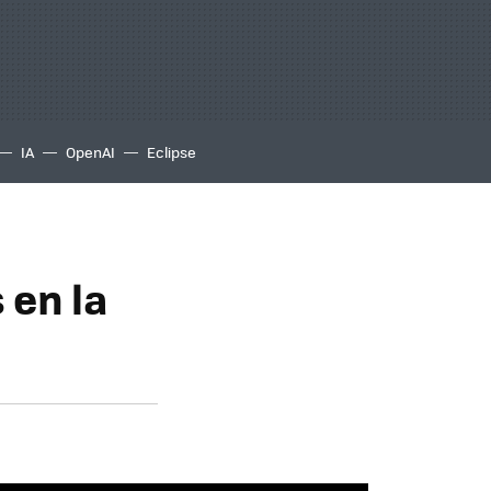
IA
OpenAI
Eclipse
 en la