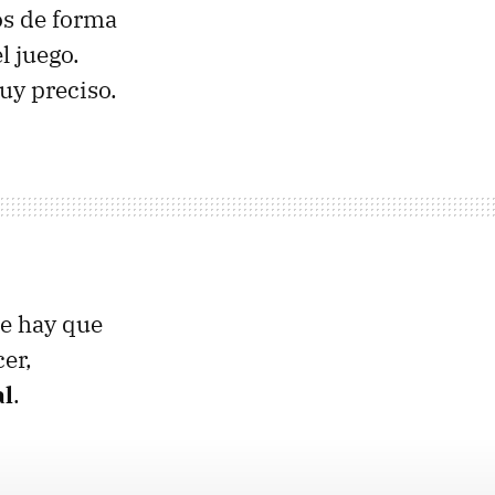
s de forma
l juego.
uy preciso.
ue hay que
er,
al
.