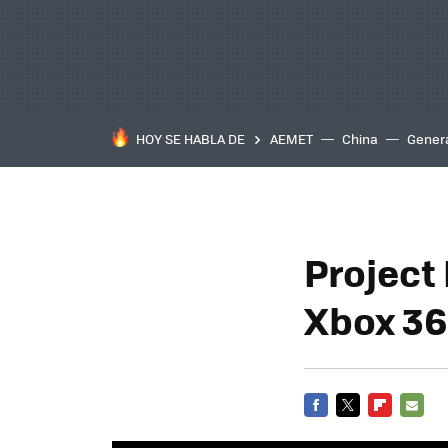
HOY SE HABLA DE
AEMET
China
Gener
Project 
Xbox 3
FACEBOOK
TWITTER
FLIPBOARD
E-