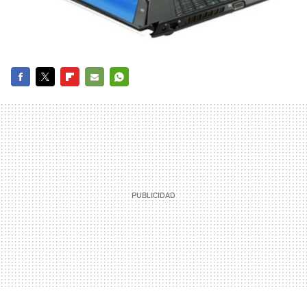
FACEBOOK
TWITTER
FLIPBOARD
E-
WHATSAPP
MAIL