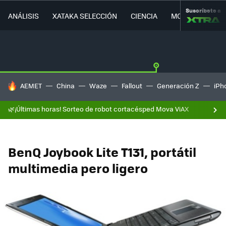
Suscríbete a
ANÁLISIS
XATAKA SELECCIÓN
CIENCIA
MOVILIDAD
HOY SE HABLA DE
AEMET
China
Waze
Fallout
Generación Z
iPh
🌿¡Últimas horas! Sorteo de robot cortacésped Mova ViAX
BenQ Joybook Lite T131, portátil
multimedia pero ligero