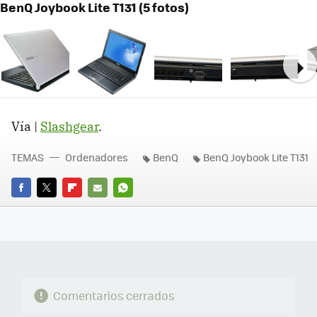
BenQ Joybook Lite T131 (5 fotos)
Ne
Vía |
Slashgear
.
TEMAS
Ordenadores
BenQ
BenQ Joybook Lite T131
FACEBOOK
TWITTER
FLIPBOARD
E-
WHATSAPP
MAIL
Comentarios cerrados