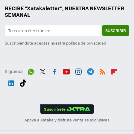
RECIBE "Xatakaletter", NUESTRA NEWSLETTER
SEMANAL
SUSCRIBIR
Suscribiéndote aceptas nuestra
política de privacidad
Síguenos
Wh
Twit
Fac
You
Inst
Tele
RSS
Flip
ats
ter
ebo
tub
agr
gra
boa
Link
Tikt
App
ok
e
am
m
rd
edI
ok
Suscríbete a
n
Apoya a Xataka y disfruta ventajas exclusivas