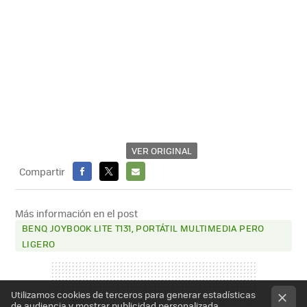
VER ORIGINAL
Compartir
FACEBOOK
X
E-
MAIL
Más información en el post
BENQ JOYBOOK LITE T131, PORTÁTIL MULTIMEDIA PERO
LIGERO
Utilizamos cookies de terceros para generar estadísticas
de audiencia y mostrar publicidad personalizada