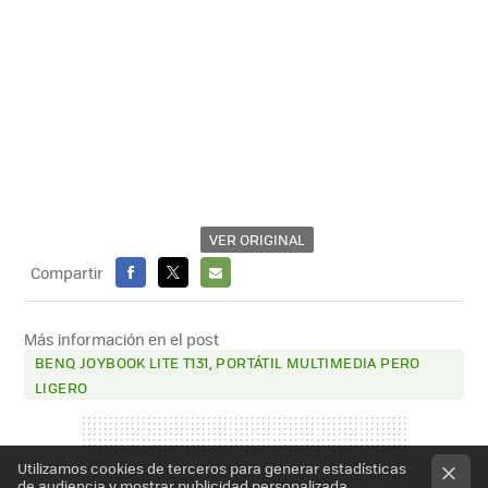
VER ORIGINAL
Compartir
FACEBOOK
X
E-
MAIL
Más información en el post
BENQ JOYBOOK LITE T131, PORTÁTIL MULTIMEDIA PERO
LIGERO
Utilizamos cookies de terceros para generar estadísticas
de audiencia y mostrar publicidad personalizada