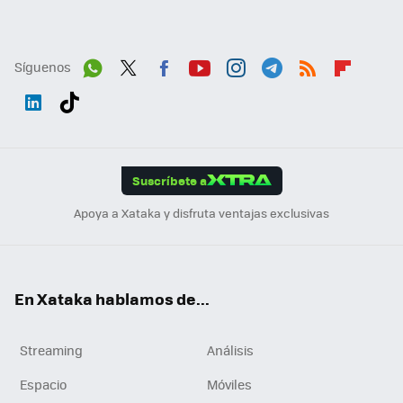
Síguenos
Wh
Twit
Fac
You
Inst
Tele
RSS
Flip
ats
ter
ebo
tub
agr
gra
boa
Link
Tikt
App
ok
e
am
m
rd
edI
ok
Suscríbete a
n
Apoya a Xataka y disfruta ventajas exclusivas
En Xataka hablamos de...
Streaming
Análisis
Espacio
Móviles