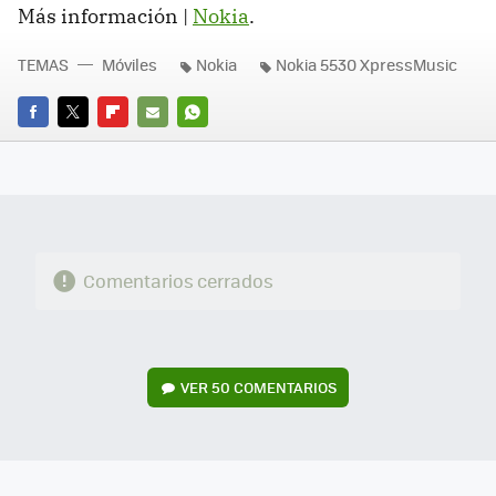
Más información |
Nokia
.
TEMAS
Móviles
Nokia
Nokia 5530 XpressMusic
FACEBOOK
TWITTER
FLIPBOARD
E-
WHATSAPP
MAIL
Comentarios cerrados
VER
50 COMENTARIOS