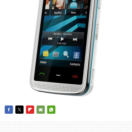
FACEBOOK
TWITTER
FLIPBOARD
E-
WHATSAPP
MAIL