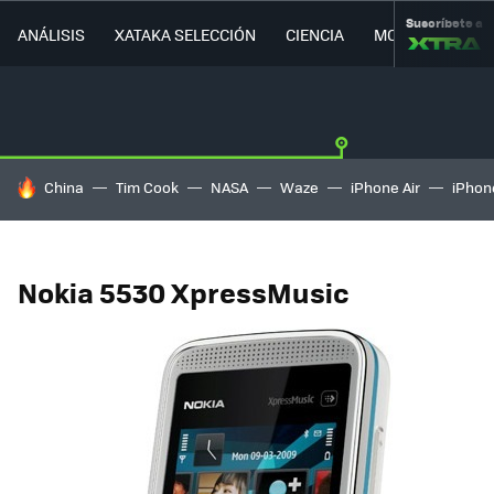
Suscríbete a
ANÁLISIS
XATAKA SELECCIÓN
CIENCIA
MOVILIDAD
HOY SE HABLA DE
China
Tim Cook
NASA
Waze
iPhone Air
iPhone
Nokia 5530 XpressMusic